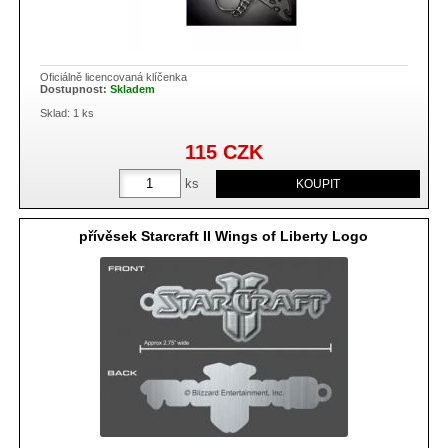
Oficiálně licencovaná klíčenka
Dostupnost:
Skladem
Sklad: 1 ks
115
CZK
ks
přívěsek Starcraft II Wings of Liberty Logo