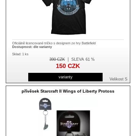
Oficiálně licencované tričko s designem ze hry Battlefield
Dostupnost:
dle varianty
Sklad: 1 ks
390
CZK
SLEVA
61 %
150
CZK
varianty
Velikost S
přívěsek Starcraft II Wings of Liberty Protoss