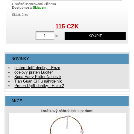
Oficiálně licencovaná klíčenka
Dostupnost:
Skladem
Sklad: 2 ks
115
CZK
ks
NOVINKY
prsten Upíří deníky - Enzo
ocelový prsten Lucifer
Sada Harry Potter Nebelvír
Tian Guan Ci Fu náhrdelník
Prsten Upíří deníky - Enzo 2
AKCE
korálkový náhrdelník s perlami