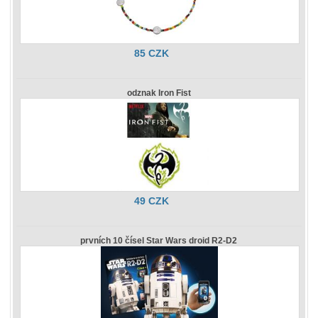
85 CZK
odznak Iron Fist
49 CZK
prvních 10 čísel Star Wars droid R2-D2