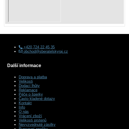
+420 724 22 45 35
obchod@sberatelskyraj.cz
Další informace
Doprava a platba
Velikosti
Dodací lhůty
Reklamace
Péče o šperky
Často kladené dotazy
Kontakt
Info
O nás
Vrácení zboží
Velikosti prstenů
Nevyzvednuté zásilky
Puncovní značky