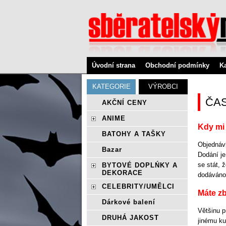
Úvodní strana
Obchodní podmínky
K
KATEGORIE
VÝROBCI
ČA
AKČNÍ CENY
ANIME
Kdy mi
BATOHY A TAŠKY
Objednáv
Bazar
Dodání j
se stát, 
BYTOVÉ DOPLŃKY A
DEKORACE
dodáváno.
CELEBRITY/UMĚLCI
Máte z
Dárkové balení
Většinu 
DRUHÁ JAKOST
jinému ku