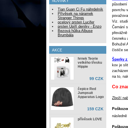
NOVINKY
působení 
Tian Guan Ci Fu náhrdelník
povrchu v
Přívěsek na náramek
považova
Stranger Things
Viz. stud
ocelový prsten Lucifer
prsten Upíří deníky - Enzo
Černání s
Bezová hůlka Albuse
převážně 
Brumbála
česneku a
Bohužel A
čističe s
AKCE
hrnek Teorie
Šperky z
velkého třesku
kov je sl
Hippie
zacházení
na to, na
99 CZK
Co zn
čepice Red
Jumpsuit
Apparatus Logo
Zboží nab
Poškoze
159 CZK
následně
přívěsek LOVE
Poškoze