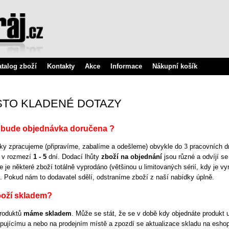
atalog zboží
Kontakty
Akce
Informace
Nákupní košík
STO KLADENÉ DOTAZY
 bude objednávka doručena ?
ky zpracujeme (připravíme, zabalíme a odešleme) obvykle do
3
pracovních dn
e v rozmezí
1 - 5
dní. Dodací lhůty
zboží na objednání
jsou různé a odvíjí se
že je některé zboží totálně vyprodáno (většinou u limitovaných sérií, kdy je v
 Pokud nám to dodavatel sdělí, odstraníme zboží z naší nabídky úplně.
boží skladem?
produktů
máme skladem
. Může se stát, že se v době kdy objednáte produk
pujícímu a nebo na prodejním místě a zpozdí se aktualizace skladu na esho