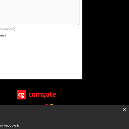
5 souborů)
rmací
×
ich webových