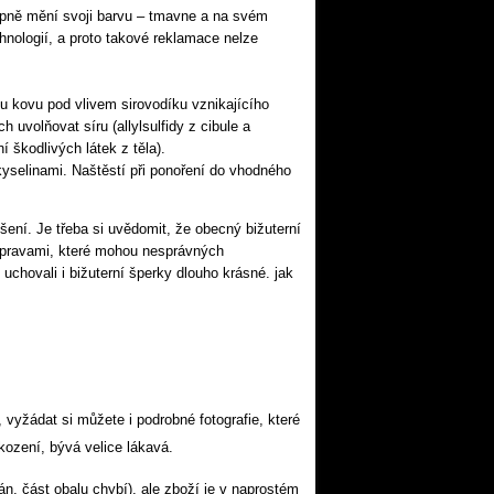
tupně mění svoji barvu – tmavne a na svém
nologií, a proto takové reklamace nelze
u kovu pod vlivem sirovodíku vznikajícího
 uvolňovat síru (allylsulfidy z cibule a
 škodlivých látek z těla).
yselinami. Naštěstí při ponoření do vhodného
šení. Je třeba si uvědomit, že obecný bižuterní
 úpravami, které mohou nesprávných
chovali i bižuterní šperky dlouho krásné. jak
vyžádat si můžete i podrobné fotografie, které
ození, bývá velice lákavá.
, část obalu chybí), ale
zboží je v naprostém