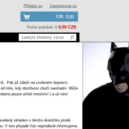
Přihlásit se
Zaregistrovat se
CZK
EUR
0,00 CZK
Počet položek: 0
ů . Pak již záleží na zvoleném dopravci.
 od toho, kdy distributor zboží naskladní. Může
yrobeno pouze určité množství ) a už není
t uvedený skladem v témže okamžiku prodá
pu. V tom případě Vás neprodleně informujeme.