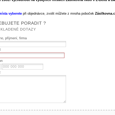
.
místa vyberete
při objednávce, zvolit můžete z mnoha poboček
Zásilkovna.c
BUJETE PORADIT ?
 KLADENÉ DOTAZY
o, příjmení, firma
l
on
z