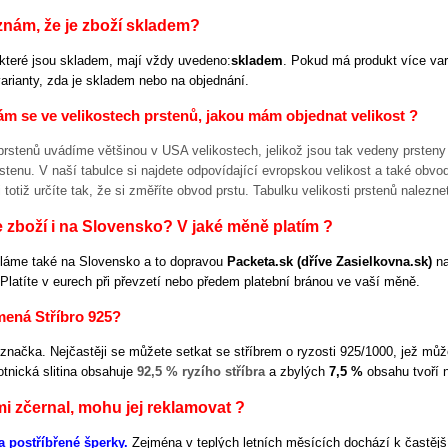
nám, že je zboží skladem?
které jsou skladem, mají vždy uvedeno:
skladem
. Pokud má produkt více vari
arianty, zda je skladem nebo na objednání.
m se ve velikostech prstenů, jakou mám objednat velikost ?
 prstenů uvádíme většinou v USA velikostech, jelikož jsou tak vedeny prsteny
stenu. V naší tabulce si najdete odpovídající evropskou velikost a také obvod
i totiž určíte tak, že si změříte obvod prstu. Tabulku velikosti prstenů nalezn
e zboží i na Slovensko? V jaké měně platím ?
íláme také na Slovensko a to dopravou
Packeta.sk (dříve Zasielkovna.sk)
n
Platíte v eurech při převzetí nebo předem platební bránou ve vaší měně.
ená Stříbro 925?
značka. Nejčastěji se můžete setkat se stříbrem o ryzosti 925/1000, jež m
otnická slitina obsahuje
92,5 % ryzího stříbra
a zbylých
7,5 %
obsahu tvoří 
i zčernal, mohu jej reklamovat ?
a postříbřené šperky.
Zejména v teplých letních měsících dochází k častější