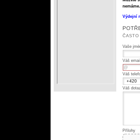
nemáme
Výdejní 
POTŘE
ČASTO
Vaše jmén
Váš emai
Váš telef
Váš dota
Přílohy