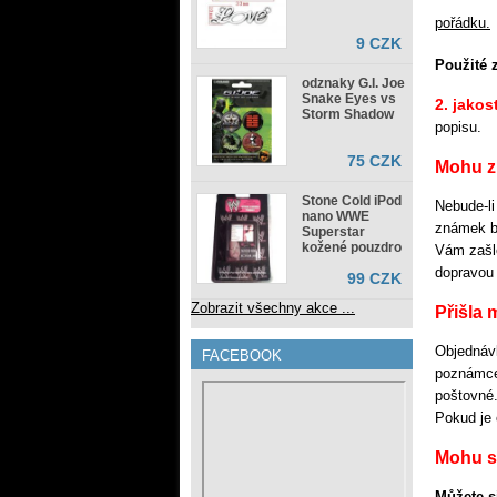
pořádku
.
9 CZK
Použité 
odznaky G.I. Joe
Snake Eyes vs
2. jakos
Storm Shadow
popisu.
75 CZK
Mohu zb
Stone Cold iPod
Nebude-li
nano WWE
známek bě
Superstar
kožené pouzdro
Vám zašle
dopravou 
99 CZK
Zobrazit všechny akce ...
Přišla 
Objednávk
FACEBOOK
poznámce 
poštovné
Pokud je 
Mohu s
Můžete s