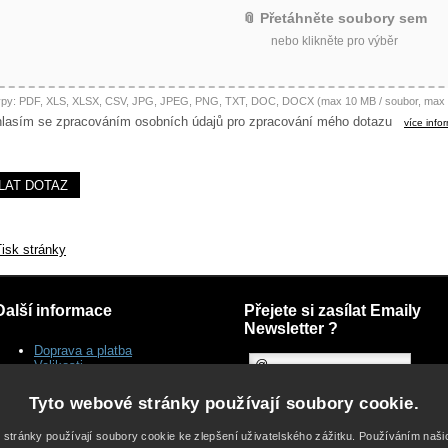
📎 Přetáhněte soubory sem
nebo klikněte pro výběr
ypy: PDF, XLS, XLSX, CSV, JPG, JPEG, PNG, TXT, DOC, DOCX (max 10 MB / soubor, max 
lasím se zpracováním osobních údajů pro zpracování mého dotazu
více info
isk stránky
Další informace
Přejete si zasílat Emaily
Newsletter ?
Doprava a platba
Velikosti
Dodací lhůty
Reklamace
Tyto webové stránky používají soubory cookie.
Péče o šperky
Často kladené dotazy
 stránky používají soubory cookie ke zlepšení uživatelského zážitku. Používáním naš
Kontakt