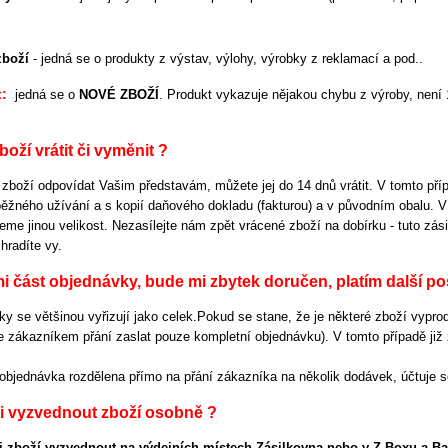
zboží
-
jedná se o produkty z výstav, výlohy, výrobky z reklamací a pod..
t:
jedná se o
NOVÉ ZBOŽÍ
. Produkt vykazuje nějakou chybu z výroby, není
oží vrátit či vyměnit ?
 zboží odpovídat Vašim představám, můžete jej do 14 dnů vrátit. V tomto př
žného užívání a s kopií daňového dokladu (fakturou) a v původním obalu. V 
me jinou velikost. Nezasílejte nám zpět vrácené zboží na dobírku - tuto zá
hradíte vy.
mi část objednávky, bude mi zbytek doručen
, platím
další
po
y se většinou vyřizují jako celek.Pokud se stane, že je některé zboží vyprod
zákazníkem přání zaslat pouze kompletní objednávku). V tomto případě již z
.
objednávka rozdělena přímo na přání zákazníka na několik dodávek, účtuje 
i vyzvednout zboží osobně ?
i zboží vyzvednout na výdejních místech Zásilkovna nebo v Z-Boxu a B