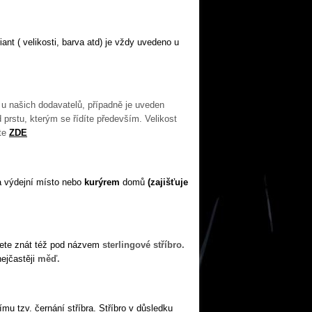
ant ( velikosti, barva atd) je vždy uvedeno u
 u našich dodavatelů, případně je uveden
 prstu, kterým se řídíte především. Velikost
ete
ZDE
a výdejní místo nebo
kurýrem
domů
(zajišťuje
ůžete znát též pod názvem
sterlingové stříbro.
nejčastěji
měď.
mu tzv. černání stříbra. Stříbro v důsledku