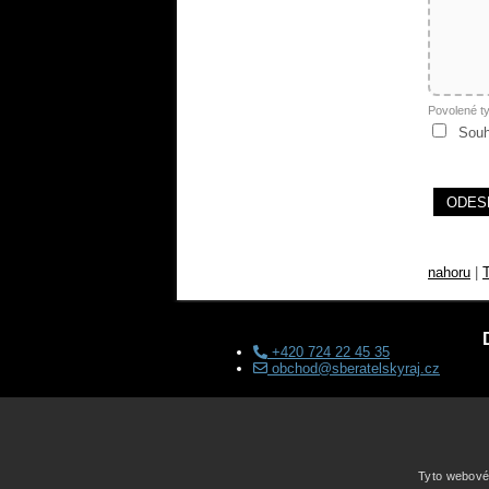
Povolené t
Souh
nahoru
|
T
+420 724 22 45 35
obchod@sberatelskyraj.cz
Tyto webové