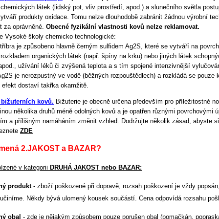
chemických látek (lidský pot, vliv prostředí, apod.) a slunečního světla pos
ytváří produkty oxidace. Tomu nelze dlouhodobě zabránit žádnou výrobní tech
t za oprávněné.
Obecné fyzikální vlastnosti kovů nelze reklamovat.
ie Vysoké školy chemicko technologické:
tříbra je způsobeno hlavně černým sulfidem Ag2S, které se vytváří na povrch
rozkladem organických látek (např. špíny na krku) nebo jiných látek schopných
pod., užívání léků či zvýšená teplota a s tím spojené intenzivnější vylučování
g2S je nerozpustný ve vodě (běžných rozpouštědlech) a rozkládá se pouze k
e efekt dostaví takřka okamžitě.
 bižuterních kovů.
Bižuterie je obecně určena především pro příležitostné no
itinou několika druhů méně odolných kovů a je opatřen různými povrchovými
m a přílišným namáháním změnit vzhled. Dodržujte několik zásad, abyste si u
leznete
ZDE
amená 2.JAKOST a BAZAR?
ízené v kategorii
DRUHÁ JAKOST nebo BAZAR:
ný produkt
- zboží poškozené při dopravě, rozsah poškození je vždy popsán, 
 učiníme. Někdy bývá ulomený kousek součástí. Cena odpovídá rozsahu pošk
ný obal
- zde je nějakým způsobem pouze porušen obal (pomačkán, popraskán