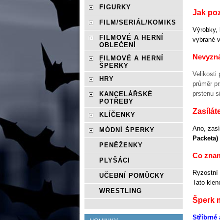
FIGURKY
Jak poz
FILM/SERIÁL/KOMIKS
Výrobky, 
FILMOVÉ A HERNÍ
vybrané v
OBLEČENÍ
Nevyzná
FILMOVÉ A HERNÍ
ŠPERKY
Velikosti
HRY
průměr pr
prstenu s
KANCELÁŘSKÉ
POTŘEBY
Zasílát
KLÍČENKY
Ano, zas
MÓDNÍ ŠPERKY
Packeta)
PENĚŽENKY
Co znam
PLYŠÁCI
Ryzostní 
UČEBNÍ POMŮCKY
Tato klen
WRESTLING
Šperk m
Stříbrné 