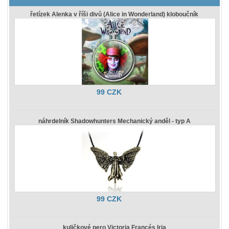
řetízek Alenka v říši divů (Alice in Wonderland) kloboučník
99 CZK
náhrdelník Shadowhunters Mechanický anděl - typ A
99 CZK
kuličkové pero Victoria Francés Iria