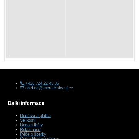
+420 724 22 45 35
obchod@sberatelskyraj.cz
Další informace
Doprava a platba
Velikosti
Dodací lhůty
Reklamace
Péče o šperky
Často kladené dotazy