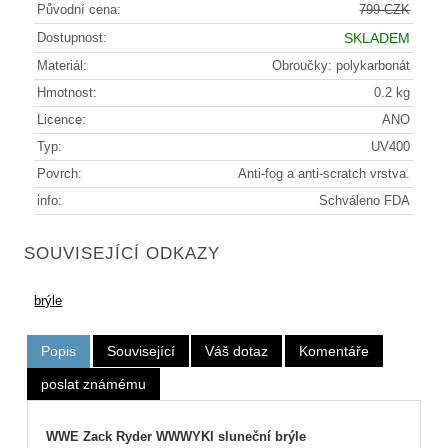
Původní cena:
799 CZK
Dostupnost:
SKLADEM
Materiál:
Obroučky: polykarbonát
Hmotnost:
0.2 kg
Licence:
ANO
Typ:
UV400
Povrch:
Anti-fog a anti-scratch vrstva.
info:
Schváleno FDA
SOUVISEJÍCÍ ODKAZY
brýle
Popis
Související
Váš dotaz
Komentáře
poslat známému
WWE Zack Ryder WWWYKI sluneční brýle