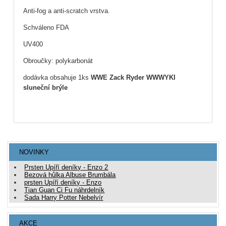
Anti-fog a anti-scratch vrstva.
Schváleno FDA
UV400
Obroučky: polykarbonát
dodávka obsahuje 1ks
WWE Zack Ryder WWWYKI
sluneční brýle
NOVINKY
Prsten Upíří deníky - Enzo 2
Bezová hůlka Albuse Brumbála
prsten Upíří deníky - Enzo
Tian Guan Ci Fu náhrdelník
Sada Harry Potter Nebelvír
AKCE