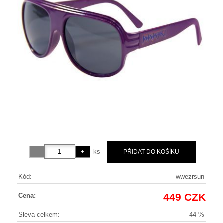
ks
Kód:
wwezrsun
449 CZK
Cena:
Sleva celkem:
44 %