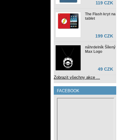
119 CZK
The Flash kryt na
tablet
199 CZK
náhrdelník Šílený
Max Logo
49 CZK
Zobrazit všechny akce ...
FACEBOOK