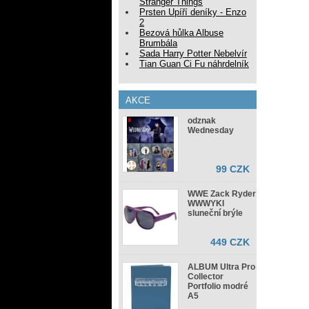
Stranger Things
Prsten Upíří deníky - Enzo
2
Bezová hůlka Albuse
Brumbála
Sada Harry Potter Nebelvír
Tian Guan Ci Fu náhrdelník
AKCE
odznak
Wednesday
99 CZK
WWE Zack Ryder
WWWYKI
sluneční brýle
449 CZK
ALBUM Ultra Pro
Collector
Portfolio modré
A5