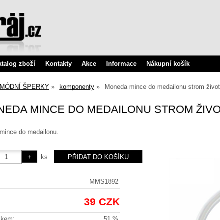
atalog zboží
Kontakty
Akce
Informace
Nákupní košík
MÓDNÍ ŠPERKY
komponenty
Moneda mince do medailonu strom živo
EDA MINCE DO MEDAILONU STROM ŽIV
 mince do medailonu.
ks
MMS1892
39 CZK
lkem:
51 %