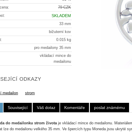
cena:
79 CZK
st:
SKLADEM
33 mm
bižuterní kov
t:
0.015 kg
pro medailony 35 mm
vkládací mince do
medailonu
SEJÍCÍ ODKAZY
cí medailon
strom
Související
Váš dotaz
Komentáře
poslat známému
da do medailonku strom života
je vkládací mince do medailonu.
Materiálem
at lze do medailonu velkého 35 mm. Ve špercích typu Moneda jsou ukryté sym