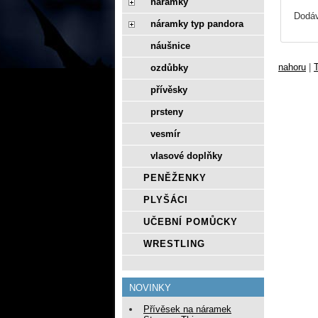
náramky
Dodáv
náramky typ pandora
náušnice
nahoru
|
T
ozdůbky
přívěsky
prsteny
vesmír
vlasové doplňky
PENĚŽENKY
PLYŠÁCI
UČEBNÍ POMŮCKY
WRESTLING
NOVINKY
Přívěsek na náramek