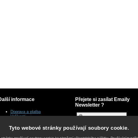
Další informace
Přejete si zasílat Emaily
Newsletter ?
Doprava a platba
Velikosti
Dodací lhůty
Reklamace
Tyto webové stránky používají soubory cookie.
Péče o šperky
Často kladené dotazy