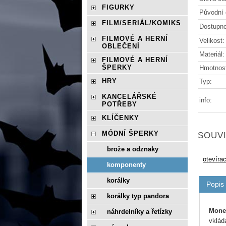
FIGURKY
Původní 
FILM/SERIÁL/KOMIKS
Dostupno
FILMOVÉ A HERNÍ
Velikost:
OBLEČENÍ
Materiál:
FILMOVÉ A HERNÍ
ŠPERKY
Hmotnos
HRY
Typ:
KANCELÁŘSKÉ
info:
POTŘEBY
KLÍČENKY
MÓDNÍ ŠPERKY
SOUVI
brože a odznaky
otevíra
komponenty
korálky
Popis
korálky typ pandora
Mone
náhrdelníky a řetízky
vklád