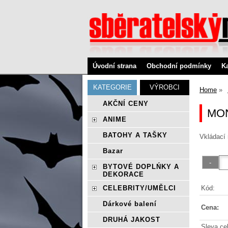
Úvodní strana
Obchodní podmínky
K
KATEGORIE
VÝROBCI
Home
AKČNÍ CENY
MON
ANIME
BATOHY A TAŠKY
Vkládací
Bazar
BYTOVÉ DOPLŃKY A
DEKORACE
Kód:
CELEBRITY/UMĚLCI
Dárkové balení
Cena:
DRUHÁ JAKOST
Sleva ce