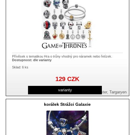
Přívěsek s tematikou Hra o trůny vhodný pro náramek nebo řetízek.
Dostupnost:
dle varianty
Sklad: 6 ks
129
CZK
varianty
Daenerys, duchovní direwolf, Lanister, Targaryen
korálek Strážci Galaxie