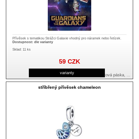
Přívěsek s tematikou Strážci Galaxie vhodný pro náramek nebo řetízek.
Dostupnost:
dle varianty
Sklad: 11 ks
59
CZK
varianty
emblem Rocket a Groot , Groot, kazetová páska, ...
stříbřený přívěsek chameleon