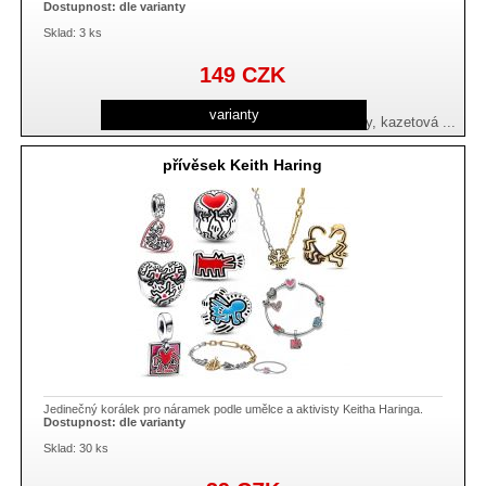
Dostupnost:
dle varianty
Sklad: 3 ks
149
CZK
varianty
emblem Rocket a Groot , Groot s listy, kazetová ...
přívěsek Keith Haring
Jedinečný korálek pro náramek podle umělce a aktivisty Keitha Haringa.
Dostupnost:
dle varianty
Sklad: 30 ks