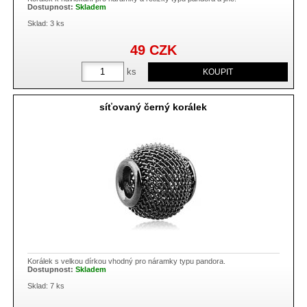
Dostupnost:
Skladem
Sklad: 3 ks
49
CZK
ks
síťovaný černý korálek
Korálek s velkou dírkou vhodný pro náramky typu pandora.
Dostupnost:
Skladem
Sklad: 7 ks