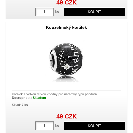
49
CZK
ks
Kouzelnický korálek
Korálek s velkou dírkou vhodný pro náramky typu pandora.
Dostupnost:
Skladem
Sklad: 7 ks
49
CZK
ks