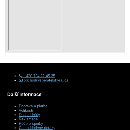
+420 724 22 45 35
obchod@sberatelskyraj.cz
Další informace
Doprava a platba
Velikosti
Dodací lhůty
Reklamace
Péče o šperky
Často kladené dotazy