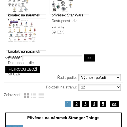
korálek na náramek
přívěsek Star Wars
Harry Potter
Dostupnost:
dle
Dostupnost:
dle
varianty
varianty
59
CZK
59
CZK
korálek na náramek
Avengers
vyhledat:
Dostupnost:
dle
varianty
59
CZK
Řadit podle:
Položek na stranu:
Zobrazení:
1
2
3
4
5
>>
Přívěsek na náramek Stranger Things