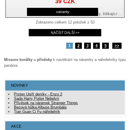
39
CZK
varianty
chodící srdce, láska a postavy, štěkající ...
Zobrazeno celkem
12
položek z
53
1
2
3
4
5
>>
Missore korálky
a
přívěsky
k navlékání na náramky a náhrdelníky typu
pandora
NOVINKY
Prsten Upíří deníky - Enzo 2
Sada Harry Potter Nebelvír
Přívěsek na náramek Stranger Things
Bezová hůlka Albuse Brumbála
Tian Guan Ci Fu náhrdelník
AKCE