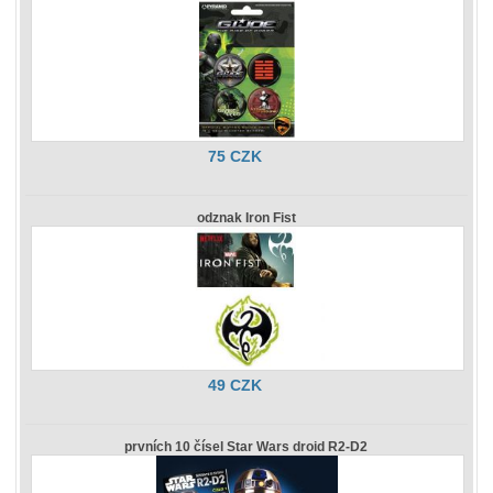
75 CZK
odznak Iron Fist
49 CZK
prvních 10 čísel Star Wars droid R2-D2