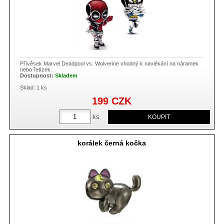
Přívěsek Marvel Deadpool vs. Wolverine vhodný k navlékání na náramek
nebo řetízek.
Dostupnost:
Skladem
Sklad: 1 ks
199
CZK
ks
korálek černá kočka