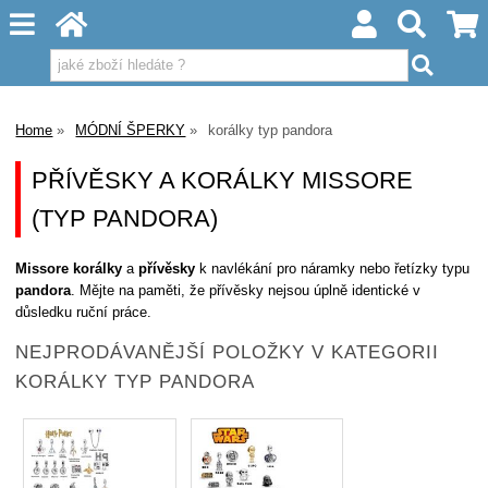
Home
MÓDNÍ ŠPERKY
korálky typ pandora
PŘÍVĚSKY A KORÁLKY MISSORE
(TYP PANDORA)
Missore korálky
a
přívěsky
k navlékání pro náramky nebo řetízky typu
pandora
. Mějte na paměti, že přívěsky nejsou úplně identické v
důsledku ruční práce.
NEJPRODÁVANĚJŠÍ POLOŽKY V KATEGORII
KORÁLKY TYP PANDORA