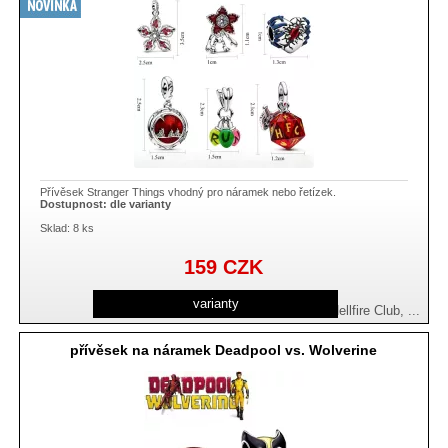
Přívěsek Stranger Things vhodný pro náramek nebo řetízek.
Dostupnost:
dle varianty
Sklad: 8 ks
159
CZK
varianty
Demogorgon, Demogorgon visací, Hellfire Club, ...
přívěsek na náramek Deadpool vs. Wolverine