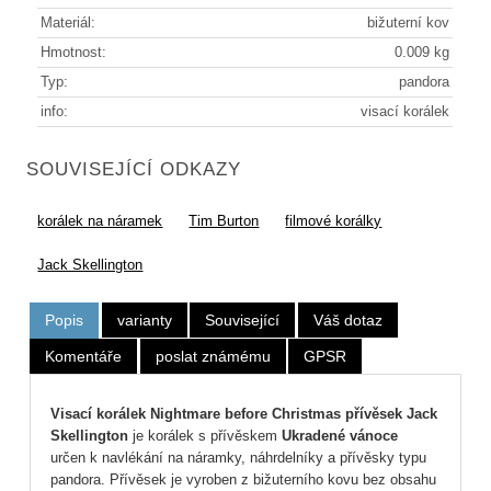
Materiál:
bižuterní kov
Hmotnost:
0.009 kg
Typ:
pandora
info:
visací korálek
SOUVISEJÍCÍ ODKAZY
korálek na náramek
Tim Burton
filmové korálky
Jack Skellington
Popis
varianty
Související
Váš dotaz
Komentáře
poslat známému
GPSR
Visací korálek Nightmare before Christmas
přívěsek Jack
Skellington
je korálek s přívěskem
Ukradené vánoce
určen k navlékání na náramky, náhrdelníky a přívěsky typu
pandora. Přívěsek je vyroben z bižuterního kovu bez obsahu