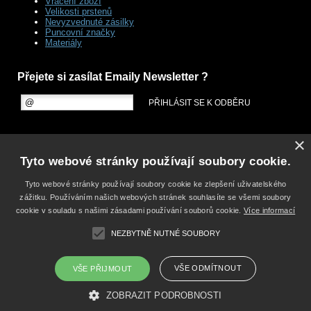
Vrácení zboží
Velikosti prstenů
Nevyzvednuté zásilky
Puncovní značky
Materiály
Přejete si zasílat Emaily Newsletter ?
×
Tyto webové stránky používají soubory cookie.
Tyto webové stránky používají soubory cookie ke zlepšení uživatelského
zážitku. Používáním našich webových stránek souhlasíte se všemi soubory
cookie v souladu s našimi zásadami používání souborů cookie.
Více informací
NEZBYTNĚ NUTNÉ SOUBORY
VŠE ODMÍTNOUT
VŠE PŘIJMOUT
ZOBRAZIT PODROBNOSTI
Copyright ©
sberatelskyraj.cz
,
provozováno na systému
tvorba e-
shopu
a
optimalizace e-shopu
Shop5.cz