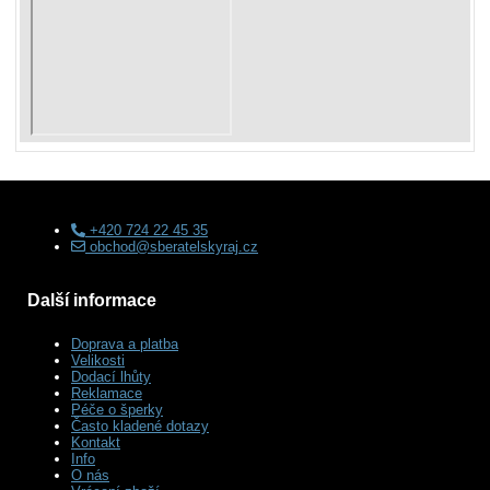
+420 724 22 45 35
obchod@sberatelskyraj.cz
Další informace
Doprava a platba
Velikosti
Dodací lhůty
Reklamace
Péče o šperky
Často kladené dotazy
Kontakt
Info
O nás