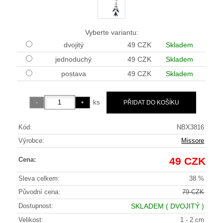
Vyberte variantu:
dvojitý
49 CZK
Skladem
jednoduchý
49 CZK
Skladem
postava
49 CZK
Skladem
ks
Kód:
NBX3816
Výrobce:
Missore
49 CZK
Cena:
Sleva celkem:
38 %
Původní cena:
79 CZK
Dostupnost:
SKLADEM
( DVOJITÝ )
Velikost:
1 - 2 cm