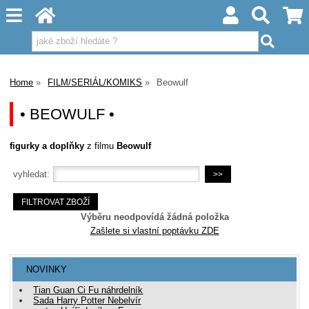
Home
FILM/SERIÁL/KOMIKS
Beowulf
• BEOWULF •
figurky a doplňky
z filmu
Beowulf
vyhledat:
Výběru neodpovídá žádná položka
Zašlete si vlastní poptávku ZDE
NOVINKY
Tian Guan Ci Fu náhrdelník
Sada Harry Potter Nebelvír