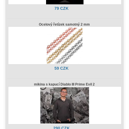
79 CZK
Ocelový řetízek samotný 2 mm
59 CZK
mikina s kapucí Diablo III Prime Evil 2
290 CZK