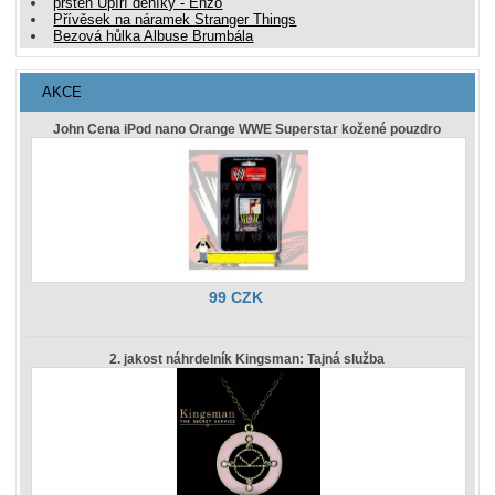
prsten Upíří deníky - Enzo
Přívěsek na náramek Stranger Things
Bezová hůlka Albuse Brumbála
AKCE
John Cena iPod nano Orange WWE Superstar kožené pouzdro
99 CZK
2. jakost náhrdelník Kingsman: Tajná služba