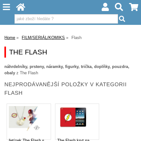
Home
FILM/SERIÁL/KOMIKS
Flash
THE FLASH
náhrdelníky, prsteny, náramky, figurky, trička, doplňky, pouzdra,
obaly
z The Flash
NEJPRODÁVANĚJŠÍ POLOŽKY V KATEGORII
FLASH
řetízek The Flash s
The Flash kryt na