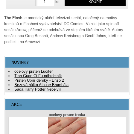
ks
The Flash
je americký akční televizní seriál, natočený na motivy
komiksů o Flashovi vydavatelství DC Comics. Vznikl jako spin-off
seriálu Arrow, přičemž se odehrává ve stejném fikčním světě. Autory
seriálu jsou Greg Berlanti, Andrew Kreisberg a Geoff Johns, kteří se
podíleli i na Arrowovi.
NOVINKY
ocelový prsten Lucifer
Tian Guan Ci Fu náhrdelník
Prsten Upíří deníky - Enzo 2
Bezová hůlka Albuse Brumbála
Sada Harry Potter Nebelvír
AKCE
ocelový prsten fretka