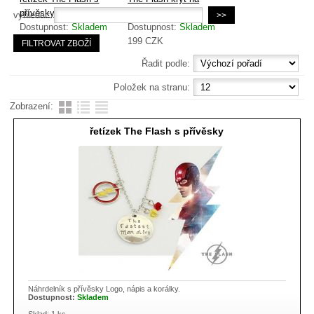
přívěsky
tablet
vyhledat:
Dostupnost:
Skladem
Dostupnost:
Skladem
99
CZK
199
CZK
Řadit podle:
Položek na stranu:
Zobrazení:
řetízek The Flash s přívěsky
Náhrdelník s přívěsky Logo, nápis a korálky.
Dostupnost:
Skladem
Sklad: 1 ks