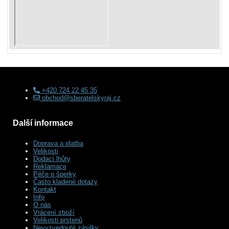
+420 724 22 45 35
obchod@sberatelskyraj.cz
Další informace
Doprava a platba
Velikosti
Dodací lhůty
Reklamace
Péče o šperky
Často kladené dotazy
Kontakt
Info
O nás
Vrácení zboží
Velikosti prstenů
Nevyzvednuté zásilky