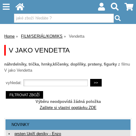
Home
FILM/SERIÁL/KOMIKS
Vendetta
V JAKO VENDETTA
náhrdelníky, trička, hrnky,klíčenky, doplňky, prsteny, figurky
z filmu
V jako Vendetta
vyhledat:
Výběru neodpovídá žádná položka
Zašlete si vlastní poptávku ZDE
NOVINKY
prsten Upíří deníky - Enzo