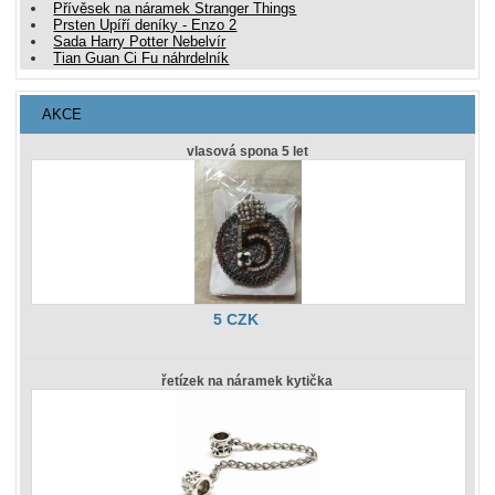
Přívěsek na náramek Stranger Things
Prsten Upíří deníky - Enzo 2
Sada Harry Potter Nebelvír
Tian Guan Ci Fu náhrdelník
AKCE
vlasová spona 5 let
5 CZK
řetízek na náramek kytička