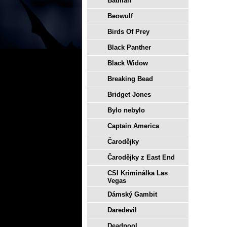
Batman
Beowulf
Birds Of Prey
Black Panther
Black Widow
Breaking Bead
Bridget Jones
Bylo nebylo
Captain America
Čarodějky
Čarodějky z East End
CSI Kriminálka Las
Vegas
Dámský Gambit
Daredevil
Deadpool