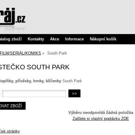
atalog zboží
Kontakty
Akce
Informace
Nákupní košík
FILM/SERIÁL/KOMIKS
South Park
STEČKO SOUTH PARK
doplňky, přívěsky, hrnky, klíčenky
South Park
:
Výběru neodpovídá žádná položka
Zašlete si vlastní poptávku ZDE
isk stránky