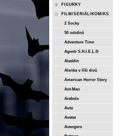
FIGURKY
FILM/SERIÁL/KOMIKS
2 Socky
50 odstínů
Adventure Time
Agenti S.H.I.E.L.D
Aladdin
Alenka v říši divů
American Horror Story
Ant-Man
Arabela
Auta
Avatar
Avengers