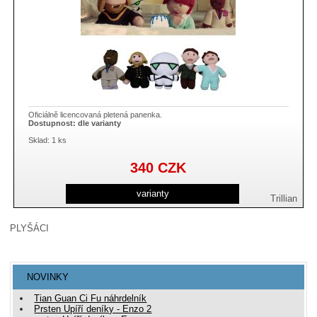
Oficiálně licencovaná pletená panenka.
Dostupnost:
dle varianty
Sklad: 1 ks
340
CZK
varianty
Trillian
PLYŠÁCI
NOVINKY
Tian Guan Ci Fu náhrdelník
Prsten Upíří deníky - Enzo 2