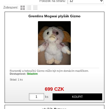
Položek na stranu:
Zobrazení:
Gremlins Mogwai plyšák Gizmo
Roztomilý a heboučký Gizmo může být tvým domácím mazlíčkem.
Dostupnost:
Skladem
Sklad: 1 ks
699
CZK
ks