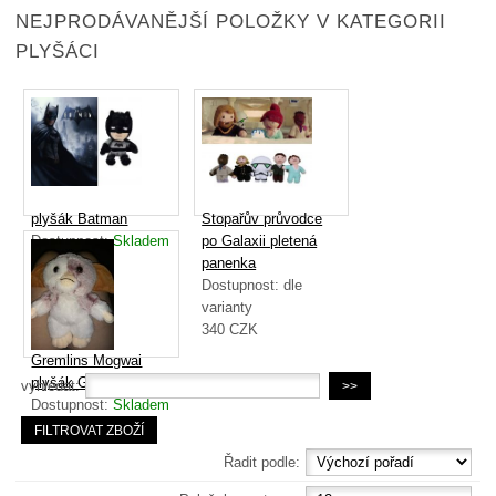
NEJPRODÁVANĚJŠÍ POLOŽKY V KATEGORII
PLYŠÁCI
plyšák Batman
Stopařův průvodce
Dostupnost:
Skladem
po Galaxii pletená
259
CZK
panenka
Dostupnost:
dle
varianty
340
CZK
Gremlins Mogwai
plyšák Gizmo
vyhledat:
Dostupnost:
Skladem
699
CZK
Řadit podle: