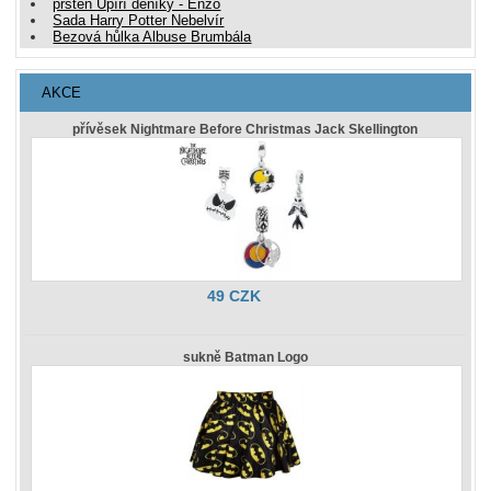
prsten Upíří deníky - Enzo
Sada Harry Potter Nebelvír
Bezová hůlka Albuse Brumbála
AKCE
přívěsek Nightmare Before Christmas Jack Skellington
49 CZK
sukně Batman Logo