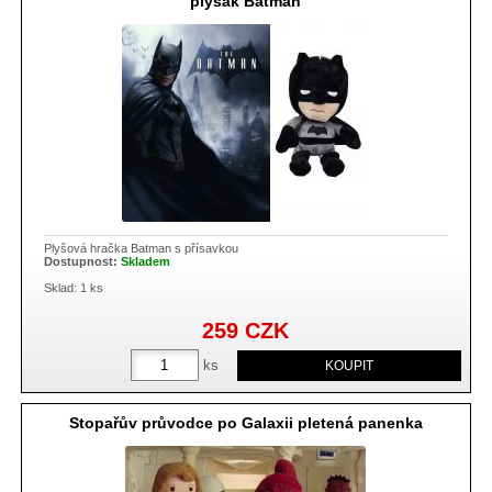
plyšák Batman
Plyšová hračka Batman s přísavkou
Dostupnost:
Skladem
Sklad: 1 ks
259
CZK
ks
Stopařův průvodce po Galaxii pletená panenka