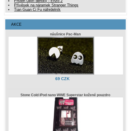
Prsten Upíří deníky - Enzo 2
Přívěsek na náramek Stranger Things
Tian Guan Ci Fu náhrdelník
AKCE
náušnice Pac-Man
69 CZK
Stone Cold iPod nano WWE Superstar kožené pouzdro