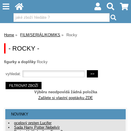
Home
FILM/SERIÁL/KOMIKS
Rocky
- ROCKY -
figurky a doplňky
Rocky
vyhledat:
Výběru neodpovídá žádná položka
Zašlete si vlastní poptávku ZDE
NOVINKY
ocelový prsten Lucifer
Sada Harry Potter Nebelvír