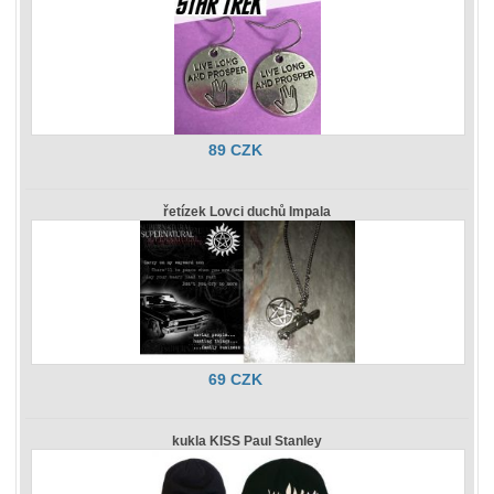
89 CZK
řetízek Lovci duchů Impala
69 CZK
kukla KISS Paul Stanley