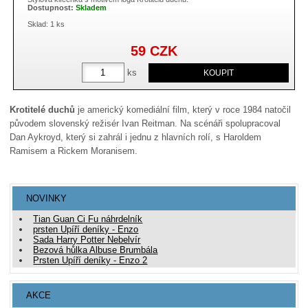
Dostupnost:
Skladem
Sklad: 1 ks
59
CZK
ks
Krotitelé duchů
je americký komediální film, který v roce 1984 natočil
původem slovenský režisér Ivan Reitman. Na scénáři spolupracoval
Dan Aykroyd, který si zahrál i jednu z hlavních rolí, s Haroldem
Ramisem a Rickem Moranisem.
NOVINKY
Tian Guan Ci Fu náhrdelník
prsten Upíří deníky - Enzo
Sada Harry Potter Nebelvír
Bezová hůlka Albuse Brumbála
Prsten Upíří deníky - Enzo 2
AKCE