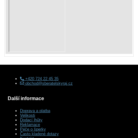
+420 724 22 45 35
obchod@sberatelskyraj.cz
Další informace
Doprava a platba
Velikosti
Dodací lhůty
Reklamace
Péče o šperky
Často kladené dotazy