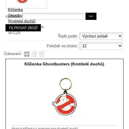
Klíčenka
Ghostbusters
vyhledat:
(Krotitelé duchů)
Dostupnost:
Skladem
59
CZK
Řadit podle:
Položek na stranu:
Zobrazení:
Klíčenka Ghostbusters (Krotitelé duchů)
Stylová klíčenka s motivem loga Krotitelů duchů.