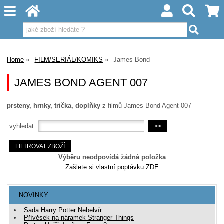
Home
FILM/SERIÁL/KOMIKS
James Bond
JAMES BOND AGENT 007
prsteny, hrnky, trička, doplňky
z filmů James Bond Agent 007
vyhledat:
Výběru neodpovídá žádná položka
Zašlete si vlastní poptávku ZDE
NOVINKY
Sada Harry Potter Nebelvír
Přívěsek na náramek Stranger Things