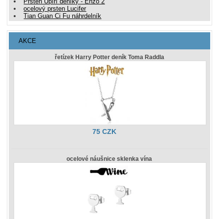
Prsten Upíří deníky - Enzo 2
ocelový prsten Lucifer
Tian Guan Ci Fu náhrdelník
AKCE
řetízek Harry Potter deník Toma Raddla
75 CZK
ocelové náušnice sklenka vína