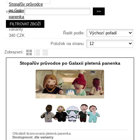
Stopařův průvodce
po Galaxii pletená
vyhledat:
panenka
Dostupnost:
dle
varianty
Řadit podle:
340
CZK
Položek na stranu:
Zobrazení:
Stopařův průvodce po Galaxii pletená panenka
Oficiálně licencovaná pletená panenka.
Dostupnost:
dle varianty