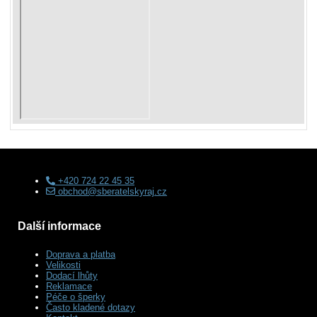
+420 724 22 45 35
obchod@sberatelskyraj.cz
Další informace
Doprava a platba
Velikosti
Dodací lhůty
Reklamace
Péče o šperky
Často kladené dotazy