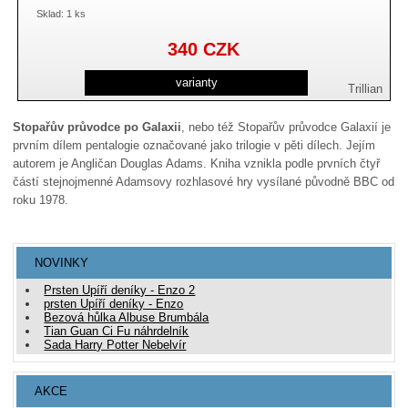
Sklad: 1 ks
340
CZK
varianty
Trillian
Stopařův průvodce po Galaxii
, nebo též Stopařův průvodce Galaxií je
prvním dílem pentalogie označované jako trilogie v pěti dílech. Jejím
autorem je Angličan Douglas Adams. Kniha vznikla podle prvních čtyř
částí stejnojmenné Adamsovy rozhlasové hry vysílané původně BBC od
roku 1978.
NOVINKY
Prsten Upíří deníky - Enzo 2
prsten Upíří deníky - Enzo
Bezová hůlka Albuse Brumbála
Tian Guan Ci Fu náhrdelník
Sada Harry Potter Nebelvír
AKCE