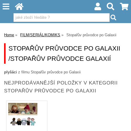
Home
FILM/SERIÁL/KOMIKS
Stopařův průvodce po Galaxii
STOPAŘŮV PRŮVODCE PO GALAXII
/STOPAŘŮV PRŮVODCE GALAXIÍ
plyšáci
z filmu Stopařův průvodce po Galaxii
NEJPRODÁVANĚJŠÍ POLOŽKY V KATEGORII
STOPAŘŮV PRŮVODCE PO GALAXII