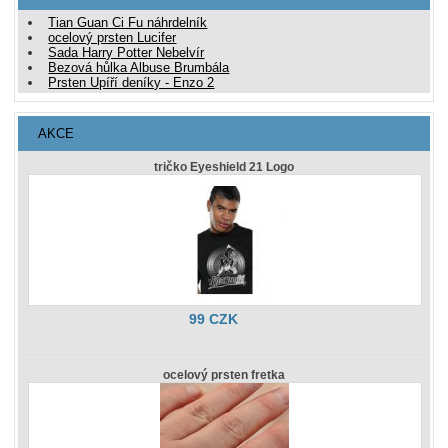
Tian Guan Ci Fu náhrdelník
ocelový prsten Lucifer
Sada Harry Potter Nebelvír
Bezová hůlka Albuse Brumbála
Prsten Upíří deníky - Enzo 2
AKCE
tričko Eyeshield 21 Logo
99 CZK
ocelový prsten fretka