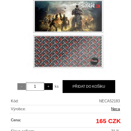
ks
Kód:
NECA52183
Výrobce:
Neca
165 CZK
Cena: