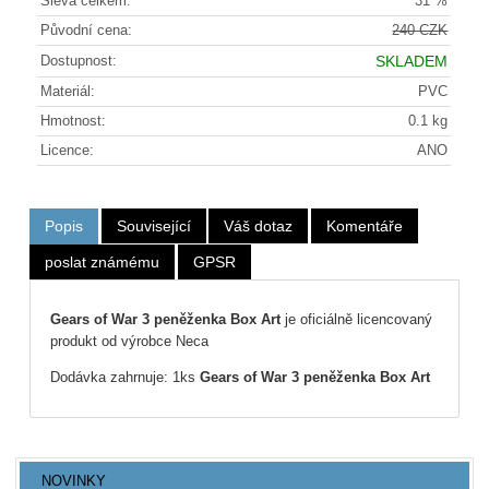
Sleva celkem:
31 %
Původní cena:
240 CZK
Dostupnost:
SKLADEM
Materiál:
PVC
Hmotnost:
0.1 kg
Licence:
ANO
Popis
Související
Váš dotaz
Komentáře
poslat známému
GPSR
Gears of War 3 peněženka Box Art
je oficiálně licencovaný
produkt od výrobce Neca
Dodávka zahrnuje: 1ks
Gears of War 3 peněženka Box Art
NOVINKY