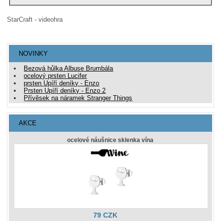
StarCraft - videohra
NOVINKY
Bezová hůlka Albuse Brumbála
ocelový prsten Lucifer
prsten Upíří deníky - Enzo
Prsten Upíří deníky - Enzo 2
Přívěsek na náramek Stranger Things
AKCE
ocelové náušnice sklenka vína
79 CZK