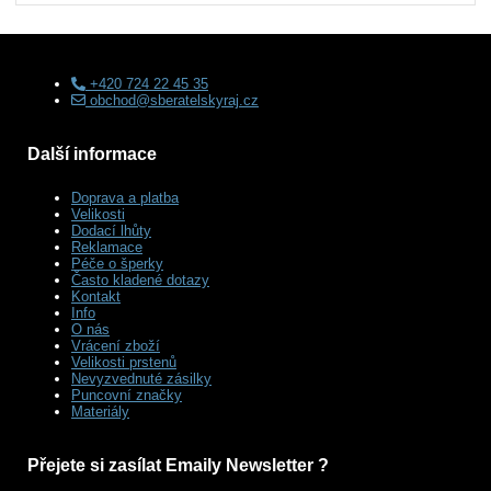
+420 724 22 45 35
obchod@sberatelskyraj.cz
Další informace
Doprava a platba
Velikosti
Dodací lhůty
Reklamace
Péče o šperky
Často kladené dotazy
Kontakt
Info
O nás
Vrácení zboží
Velikosti prstenů
Nevyzvednuté zásilky
Puncovní značky
Materiály
Přejete si zasílat Emaily Newsletter ?