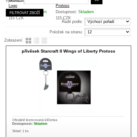
vyhledat:
Logo
Protoss
Dostupnost:
Skladem
Dostupnost:
Skladem
115
CZK
115
CZK
Řadit podle:
Položek na stranu:
Zobrazení:
přívěsek Starcraft II Wings of Liberty Protoss
Oficiálně licencovaná klíčenka
Dostupnost:
Skladem
Sklad: 1 ks