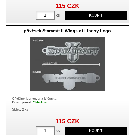
115
CZK
ks
přívěsek Starcraft II Wings of Liberty Logo
Oficiálně licencovaná klíčenka
Dostupnost:
Skladem
Sklad: 2 ks
115
CZK
ks