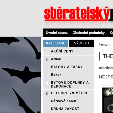
Úvodní strana
Obchodní podmínky
K
KATEGORIE
VÝROBCI
Home
AKČNÍ CENY
THE
ANIME
BATOHY A TAŠKY
náhrdeln
Bazar
NEJPR
BYTOVÉ DOPLŃKY A
DEKORACE
CELEBRITY/UMĚLCI
Dárkové balení
DRUHÁ JAKOST