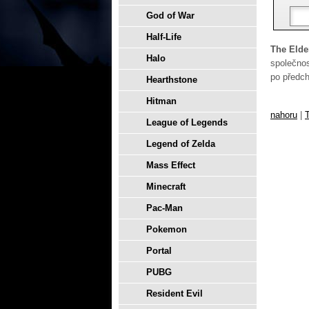
God of War
Half-Life
The Elde
Halo
společnos
po předch
Hearthstone
Hitman
nahoru
|
T
League of Legends
Legend of Zelda
Mass Effect
Minecraft
Pac-Man
Pokemon
Portal
PUBG
Resident Evil