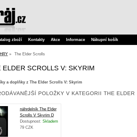
atalog zboží
Kontakty
Akce
Informace
Nákupní košík
HRY
The Elder Scrolls
 ELDER SCROLLS V: SKYRIM
íky a doplňky z
The Elder Scrolls V: Skyrim
ODÁVANĚJŠÍ POLOŽKY V KATEGORII THE ELDER
náhrdelník The Elder
Scrolls V Skyrim D
Dostupnost:
Skladem
79
CZK