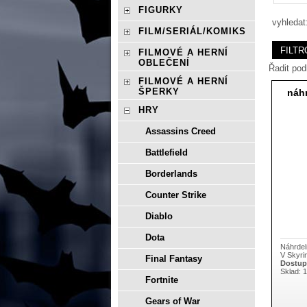
FIGURKY
vyhledat
FILM/SERIÁL/KOMIKS
FILMOVÉ A HERNÍ
OBLEČENÍ
Řadit pod
FILMOVÉ A HERNÍ
ŠPERKY
náhr
HRY
Assassins Creed
Battlefield
Borderlands
Counter Strike
Diablo
Dota
Náhrdel
V Skyri
Final Fantasy
Dostup
Sklad: 
Fortnite
Gears of War