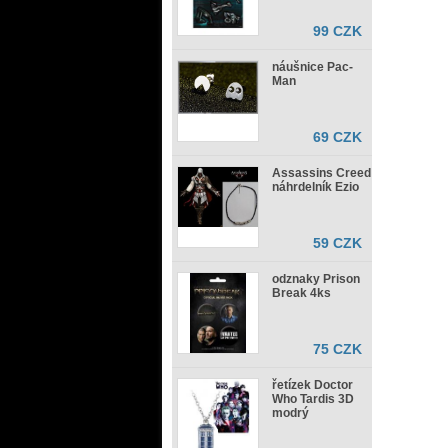
99 CZK
náušnice Pac-
Man
69 CZK
Assassins Creed
náhrdelník Ezio
59 CZK
odznaky Prison
Break 4ks
75 CZK
řetízek Doctor
Who Tardis 3D
modrý