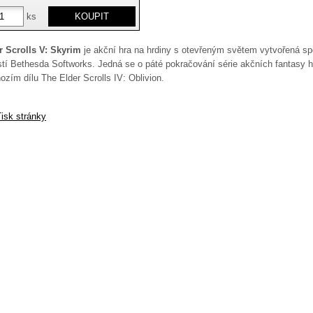
ks
r Scrolls V: Skyrim
je akční hra na hrdiny s otevřeným světem vytvořená s
tí Bethesda Softworks. Jedná se o páté pokračování série akčních fantasy he
ozím dílu The Elder Scrolls IV: Oblivion.
isk stránky