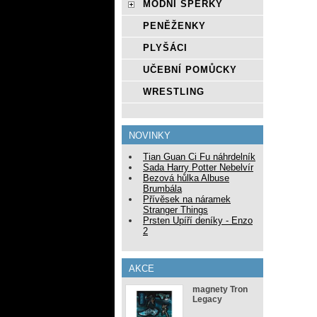
MÓDNÍ ŠPERKY
PENĚŽENKY
PLYŠÁCI
UČEBNÍ POMŮCKY
WRESTLING
NOVINKY
Tian Guan Ci Fu náhrdelník
Sada Harry Potter Nebelvír
Bezová hůlka Albuse
Brumbála
Přívěsek na náramek
Stranger Things
Prsten Upíří deníky - Enzo
2
AKCE
magnety Tron
Legacy