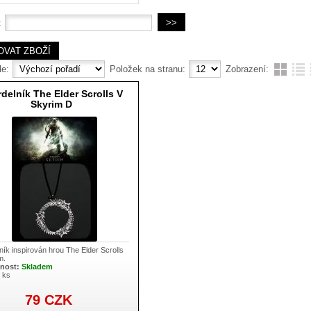
:
le:
Položek na stranu:
Zobrazení:
delník The Elder Scrolls V
Skyrim D
ník inspirován hrou The Elder Scrolls
m.
nost:
Skladem
1 ks
79
CZK