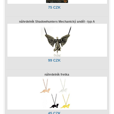
75 CZK
náhrdelník Shadowhunters Mechanický anděl - typ A
99 CZK
náhrdelník fretka
45 CZK