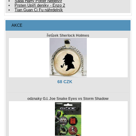
Sada Harry Potter Nebelvír
Prsten Upíří deníky - Enzo 2
Tian Guan Ci Fu náhrdelník
AKCE
řetízek Sherlock Holmes
68 CZK
odznaky G.I. Joe Snake Eyes vs Storm Shadow