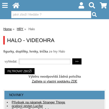
Home
HRY
Halo
HALO - VIDEOHRA
figurky, doplňky, hrnky, trička
ze hry Halo
vyhledat:
Výběru neodpovídá žádná položka
Zašlete si vlastní poptávku ZDE
NOVINKY
Přívěsek na náramek Stranger Things
ocelový prsten Lucifer