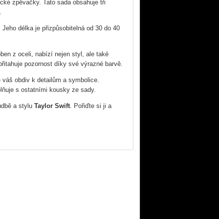
cké zpěvačky. Tato sada obsahuje tři
.
. Jeho délka je přizpůsobitelná od 30 do 40
en z oceli, nabízí nejen styl, ale také
přitahuje pozornost díky své výrazné barvě.
e váš obdiv k detailům a symbolice.
lňuje s ostatními kousky ze sady.
udbě a stylu
Taylor Swift
. Pořiďte si ji a