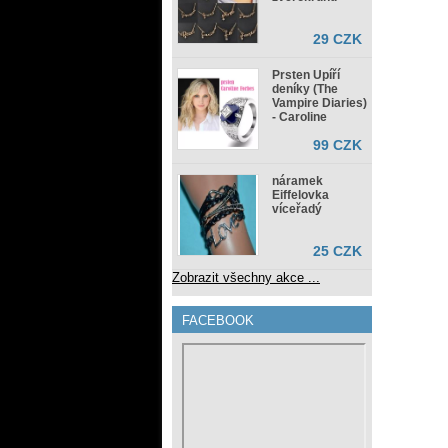
29 CZK
Prsten Upíří
deníky (The
Vampire Diaries)
- Caroline
99 CZK
náramek
Eiffelovka
víceřadý
25 CZK
Zobrazit všechny akce ...
FACEBOOK