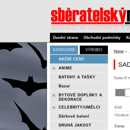
Úvodní strana
Obchodní podmínky
K
KATEGORIE
VÝROBCI
Home
AKČNÍ CENY
SAD
ANIME
BATOHY A TAŠKY
Sada tří 
Bazar
BYTOVÉ DOPLŃKY A
DEKORACE
Kód:
CELEBRITY/UMĚLCI
Výrobce:
Dárkové balení
DRUHÁ JAKOST
Cena: