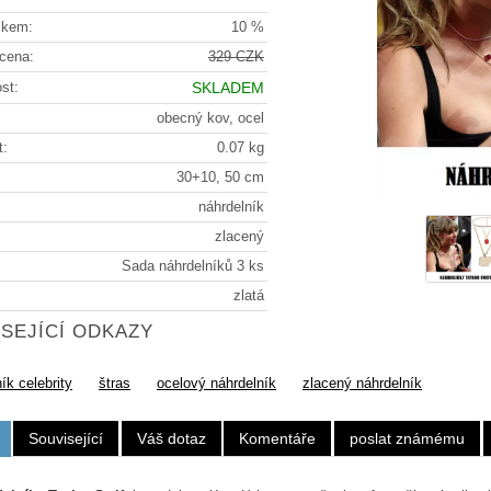
lkem:
10 %
cena:
329 CZK
st:
SKLADEM
obecný kov, ocel
t:
0.07 kg
30+10, 50 cm
náhrdelník
zlacený
Sada náhrdelníků 3 ks
zlatá
SEJÍCÍ ODKAZY
ík celebrity
štras
ocelový náhrdelník
zlacený náhrdelník
Související
Váš dotaz
Komentáře
poslat známému