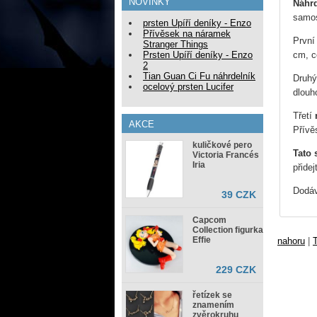
NOVINKY
Náhrd
samos
prsten Upíří deníky - Enzo
Přívěsek na náramek
První
Stranger Things
cm, c
Prsten Upíří deníky - Enzo
2
Tian Guan Ci Fu náhrdelník
Druh
ocelový prsten Lucifer
dlouh
Třetí
AKCE
Přívě
kuličkové pero
Tato 
Victoria Francés
Iria
přide
Dodáv
39 CZK
Capcom
Collection figurka
Effie
nahoru
|
T
229 CZK
řetízek se
znamením
zvěrokruhu