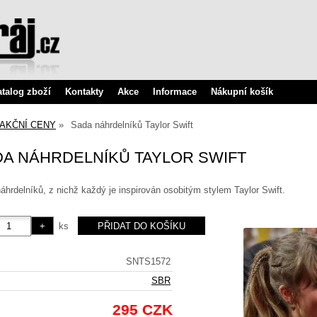
atalog zboží
Kontakty
Akce
Informace
Nákupní košík
AKČNÍ CENY
Sada náhrdelníků Taylor Swift
A NÁHRDELNÍKŮ TAYLOR SWIFT
náhrdelníků, z nichž každý je inspirován osobitým stylem Taylor Swift.
ks
SNTS1572
SBR
295 CZK