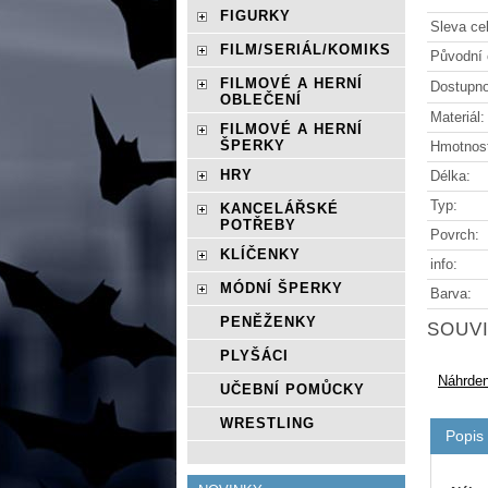
FIGURKY
Sleva ce
FILM/SERIÁL/KOMIKS
Původní 
FILMOVÉ A HERNÍ
Dostupno
OBLEČENÍ
Materiál:
FILMOVÉ A HERNÍ
ŠPERKY
Hmotnos
HRY
Délka:
Typ:
KANCELÁŘSKÉ
POTŘEBY
Povrch:
KLÍČENKY
info:
MÓDNÍ ŠPERKY
Barva:
PENĚŽENKY
SOUVI
PLYŠÁCI
Náhrden
UČEBNÍ POMŮCKY
WRESTLING
Popis