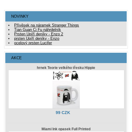
NOVINKY
Přívěsek na náramek Stranger Things
Tian Guan Ci Fu náhrdelník
Prsten Upíří deníky - Enzo 2
prsten Upíří deníky - Enzo
ocelový prsten Lucifer
AKCE
hrnek Teorie velkého třesku Hippie
99 CZK
Miami Ink opasek Full Printed