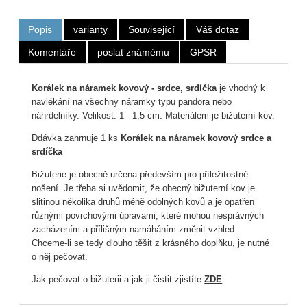
Popis
varianty
Související
Váš dotaz
Komentáře
poslat známému
GPSR
Korálek na náramek kovový - srdce, srdíčka
je vhodný k
navlékání na všechny náramky typu pandora nebo
náhrdelníky. Velikost: 1 - 1,5 cm. Materiálem je bižuterní kov.
Ddávka zahrnuje 1 ks
Korálek na náramek kovový srdce a
srdíčka
Bižuterie je obecně určena především pro příležitostné
nošení. Je třeba si uvědomit, že obecný bižuterní kov je
slitinou několika druhů méně odolných kovů a je opatřen
různými povrchovými úpravami, které mohou nesprávných
zacházením a přílišným namáháním změnit vzhled.
Chceme-li se tedy dlouho těšit z krásného doplňku, je nutné
o něj pečovat.
Jak pečovat o bižuterii a jak ji čistit zjistíte
ZDE