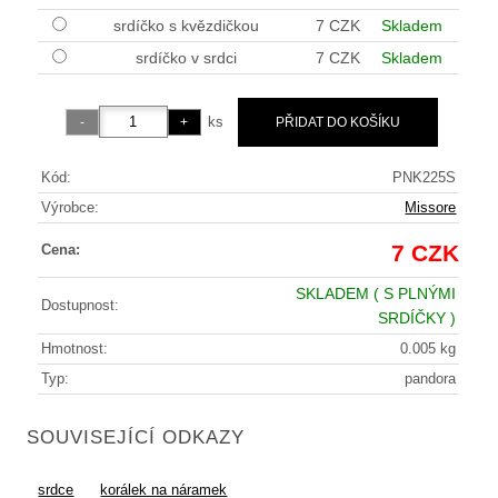
srdíčko s kvězdičkou
7 CZK
Skladem
srdíčko v srdci
7 CZK
Skladem
ks
Kód:
PNK225S
Výrobce:
Missore
7 CZK
Cena:
SKLADEM
( S PLNÝMI
Dostupnost:
SRDÍČKY )
Hmotnost:
0.005 kg
Typ:
pandora
SOUVISEJÍCÍ ODKAZY
srdce
korálek na náramek