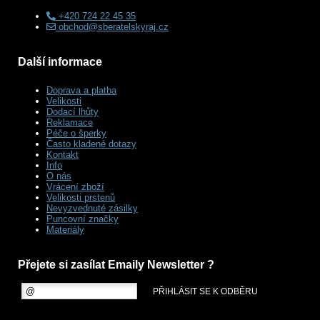
+420 724 22 45 35
obchod@sberatelskyraj.cz
Další informace
Doprava a platba
Velikosti
Dodací lhůty
Reklamace
Péče o šperky
Často kladené dotazy
Kontakt
Info
O nás
Vrácení zboží
Velikosti prstenů
Nevyzvednuté zásilky
Puncovní značky
Materiály
Přejete si zasílat Emaily Newsletter ?