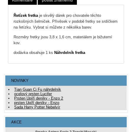
Řetízek fretka
je skvělý dárek pro chovatele těchto
rozkošných šelmiček. Přívěsek v podobě fretky se srdíčkem
na řetízku. Vybrat si můžete z několika barev.
Rozměry fretky jsou 3,8 x 1,6 cm, materiálem je bižuterní
kov.
dodávka obsahuje 1 ks
Náhrdelník fretka
NOVINKY
Tian Guan Ci Fu náhrdelník
ocelový prsten Lucifer
Prsten Upíří deníky - Enzo 2
prsten Upíří deníky - Enzo
Sada Harry Potter Nebelvír
AKCE