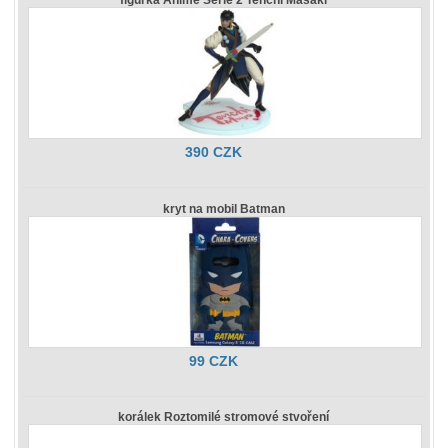
figurka Anime Serie 2 Tenchi Masaki
390 CZK
kryt na mobil Batman
99 CZK
korálek Roztomilé stromové stvoření