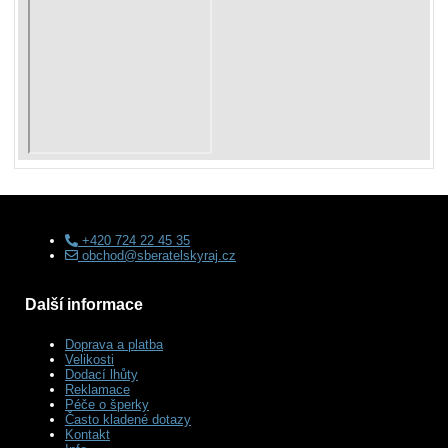
+420 724 22 45 35
obchod@sberatelskyraj.cz
Další informace
Doprava a platba
Velikosti
Dodací lhůty
Reklamace
Péče o šperky
Často kladené dotazy
Kontakt