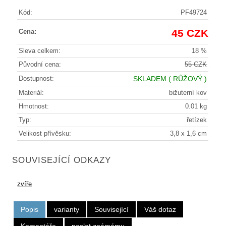
Kód:
PF49724
45 CZK
Cena:
Sleva celkem:
18 %
Původní cena:
55 CZK
Dostupnost:
SKLADEM
( RŮŽOVÝ )
Materiál:
bižuterní kov
Hmotnost:
0.01 kg
Typ:
řetízek
Velikost přívěsku:
3,8 x 1,6 cm
SOUVISEJÍCÍ ODKAZY
zvíře
Popis
varianty
Související
Váš dotaz
Komentáře
poslat známému