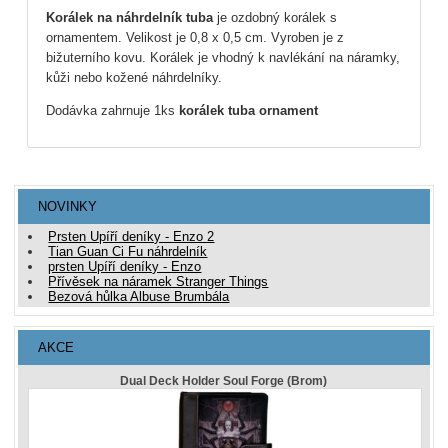
Korálek na náhrdelník tuba
je ozdobný korálek s
ornamentem. Velikost je 0,8 x 0,5 cm. Vyroben je z
bižuterního kovu. Korálek je vhodný k navlékání na náramky,
kůži nebo kožené náhrdelníky.
Dodávka zahrnuje 1ks
korálek tuba ornament
NOVINKY
Prsten Upíří deníky - Enzo 2
Tian Guan Ci Fu náhrdelník
prsten Upíří deníky - Enzo
Přívěsek na náramek Stranger Things
Bezová hůlka Albuse Brumbála
AKCE
Dual Deck Holder Soul Forge (Brom)