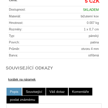
5 CZK
Cena:
Dostupnost:
SKLADEM
Materiál:
bižuterní kov
Hmotnost:
0.007 kg
Rozměry:
1 x 0,7 cm
Typ:
pánský
Povrch:
patina
Průměr:
otvoru 4 mm
Barva:
stříbrná
SOUVISEJÍCÍ ODKAZY
korálek na náramek
Popis
Související
Váš dotaz
Komentáře
poslat známému