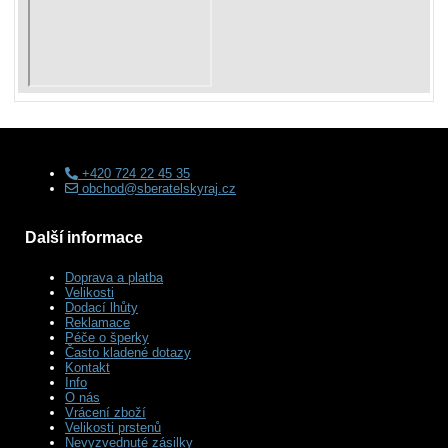
+420 724 22 45 35
obchod@sberatelskyraj.cz
Další informace
Doprava a platba
Velikosti
Dodací lhůty
Reklamace
Péče o šperky
Často kladené dotazy
Kontakt
Info
O nás
Vrácení zboží
Velikosti prstenů
Nevyzvednuté zásilky