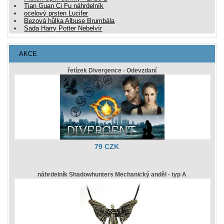
Tian Guan Ci Fu náhrdelník
ocelový prsten Lucifer
Bezová hůlka Albuse Brumbála
Sada Harry Potter Nebelvír
AKCE
řetízek Divergence - Odevzdaní
79 CZK
náhrdelník Shadowhunters Mechanický anděl - typ A