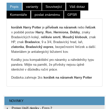
Popis
varianty
Související
Váš dotaz
Komentáře
poslat známému
GPSR
korálek Harry Potter
je
přívěsek na náramek
nebo
řetízek
v podobě postav
Harry
,
Ron
,
Hermiona
,
Dobby
, znaky
Bradavických kolejí,
relikvie smrti
,
Moudrý klobouk
, znak
HP, znak
Bradavice
, 9 a 3/4, Bradavický hrad, laň,
zlatonka
,
Bradavický expres
, bezpečnostní řetízek a další.
Materiálem je antialergický bižuterní kov.
Korálky jsou kompaktibilní pro náramky a náhrdelníky typu
pandora. Mějte na paměti, že přívěsky nejsou úplně
identické v důsledku ruční práce.
Dodávka zahrnuje 1ks
korálek na náramek Harry Potter
NOVINKY
Prsten Upíří deníky - Enzo 2