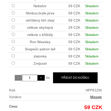
Nebelvír
59 CZK
Skladem
Nimbus,brýle,jizva
59 CZK
Skladem
okřídlený klíč zlatý
59 CZK
Skladem
relikvie obyčejná
29 CZK
Skladem
relikvie s křišťály
59 CZK
Skladem
Ron Weasley
59 CZK
Skladem
Snapeův patron laň
59 CZK
Skladem
zlatonka
59 CZK
Skladem
Zmijozel
59 CZK
Skladem
ks
Kód:
HPPK1234
Výrobce:
Missore
59 CZK
Cena: