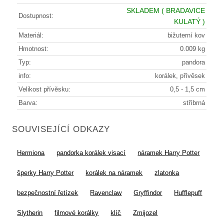
SKLADEM
( BRADAVICE
Dostupnost:
KULATÝ )
Materiál:
bižuterní kov
Hmotnost:
0.009 kg
Typ:
pandora
info:
korálek, přívěsek
Velikost přívěsku:
0,5 - 1,5 cm
Barva:
stříbrná
SOUVISEJÍCÍ ODKAZY
Hermiona
pandorka korálek visací
náramek Harry Potter
šperky Harry Potter
korálek na náramek
zlatonka
bezpečnostní řetízek
Ravenclaw
Gryffindor
Hufflepuff
Slytherin
filmové korálky
klíč
Zmijozel