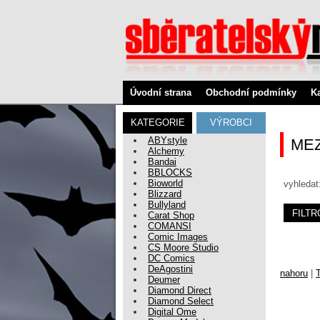
Úvodní strana
Obchodní podmínky
K
KATEGORIE
VÝROBCI
ABYstyle
ME
Alchemy
Bandai
BBLOCKS
Bioworld
vyhledat
Blizzard
Bullyland
Carat Shop
COMANSI
Comic Images
CS Moore Studio
DC Comics
DeAgostini
nahoru
|
T
Deumer
Diamond Direct
Diamond Select
Digital Ome