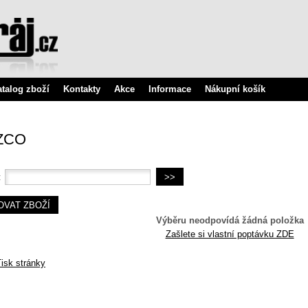
atalog zboží
Kontakty
Akce
Informace
Nákupní košík
ZCO
:
Výběru neodpovídá žádná položka
Zašlete si vlastní poptávku ZDE
isk stránky