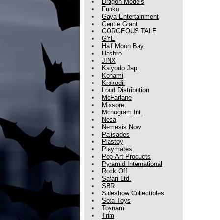
Dragon Models
Funko
Gaya Entertainment
Gentle Giant
GORGEOUS TALE
GYE
Half Moon Bay
Hasbro
J!NX
Kaiyodo Jap.
Konami
Krokodil
Loud Distribution
McFarlane
Missore
Monogram Int.
Neca
Nemesis Now
Palisades
Plastoy
Playmates
Pop-Art-Products
Pyramid International
Rock Off
Safari Ltd.
SBR
Sideshow Collectibles
Sota Toys
Toynami
Trim