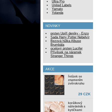
Ultra Pro
United Labels
Yamato
Yolanda
NOVINKY
prsten Upíří deníky - Enzo
Sada Harry Potter Nebelvír
Bezová hůlka Albuse
Brumbála
ocelový prsten Lucifer
Přívěsek na náramek
Stranger Things
AKCE
řetízek se
znamením
zvěrokruhu
29 CZK
korálkový
náhrdelník s
kytičkami