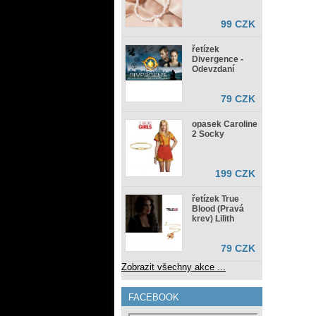
99 CZK
řetízek
Divergence -
Odevzdaní
79 CZK
opasek Caroline
2 Socky
199 CZK
řetízek True
Blood (Pravá
krev) Lilith
79 CZK
Zobrazit všechny akce ...
FACEBOOK