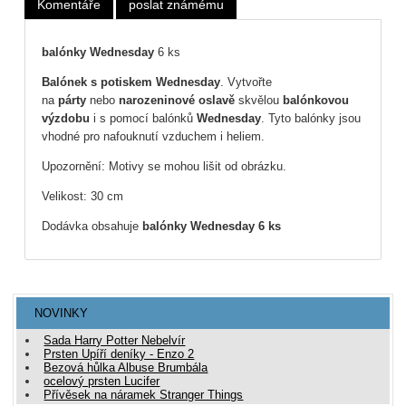
Komentáře
poslat známému
balónky Wednesday
6 ks
Balónek s potiskem
Wednesday
. Vytvořte
na
párty
nebo
narozeninové oslavě
skvělou
balónkovou
výzdobu
i s pomocí balónků
Wednesday
. Tyto balónky jsou
vhodné pro nafouknutí vzduchem i heliem.
Upozornění: Motivy se mohou lišit od obrázku.
Velikost: 30 cm
Dodávka obsahuje
balónky Wednesday 6 ks
NOVINKY
Sada Harry Potter Nebelvír
Prsten Upíří deníky - Enzo 2
Bezová hůlka Albuse Brumbála
ocelový prsten Lucifer
Přívěsek na náramek Stranger Things