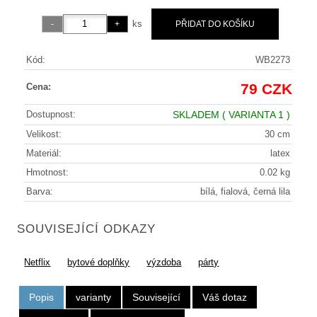
ks
Kód:
WB2273
79 CZK
Cena:
Dostupnost:
SKLADEM
( VARIANTA 1 )
Velikost:
30 cm
Materiál:
latex
Hmotnost:
0.02 kg
Barva:
bílá, fialová, černá lila
SOUVISEJÍCÍ ODKAZY
Netflix
bytové doplňky
výzdoba
párty
Popis
varianty
Související
Váš dotaz