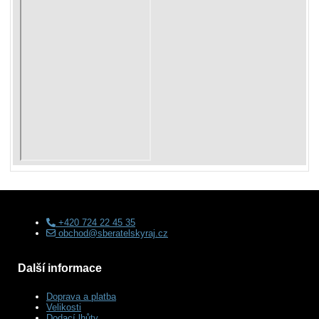
+420 724 22 45 35
obchod@sberatelskyraj.cz
Další informace
Doprava a platba
Velikosti
Dodací lhůty