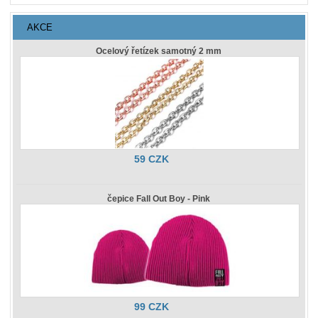
AKCE
Ocelový řetízek samotný 2 mm
59 CZK
čepice Fall Out Boy - Pink
99 CZK