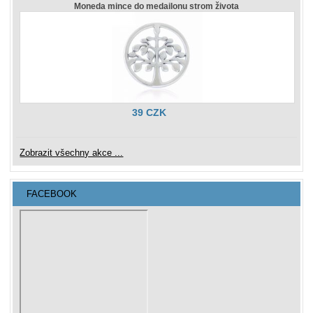
Moneda mince do medailonu strom života
39 CZK
Zobrazit všechny akce ...
FACEBOOK