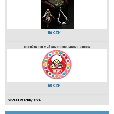
59 CZK
podložka pod myš Devilrobots Maffy Rainbow
50 CZK
Zobrazit všechny akce ...