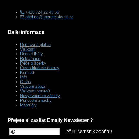
+420 724 22 45 35
obchod@sberatelskyraj.cz
Další informace
Doprava a platba
Velikosti
Dodací lhůty
Reklamace
Péče o šperky
Často kladené dotazy
Kontakt
Info
O nás
Vrácení zboží
Velikosti prstenů
Nevyzvednuté zásilky
Puncovní značky
Materiály
Přejete si zasílat Emaily Newsletter ?