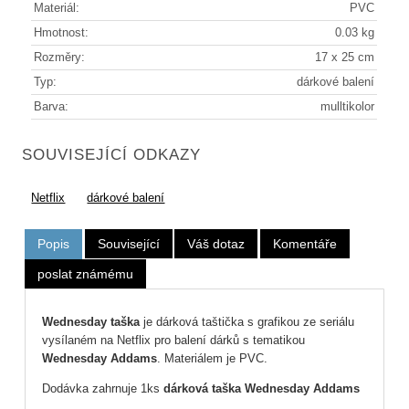
Materiál:
PVC
Hmotnost:
0.03 kg
Rozměry:
17 x 25 cm
Typ:
dárkové balení
Barva:
mulltikolor
SOUVISEJÍCÍ ODKAZY
Netflix
dárkové balení
Popis
Související
Váš dotaz
Komentáře
poslat známému
Wednesday taška
je dárková taštička s grafikou ze seriálu
vysílaném na Netflix pro balení dárků s tematikou
Wednesday Addams
. Materiálem je PVC.
Dodávka zahrnuje 1ks
dárková taška Wednesday Addams