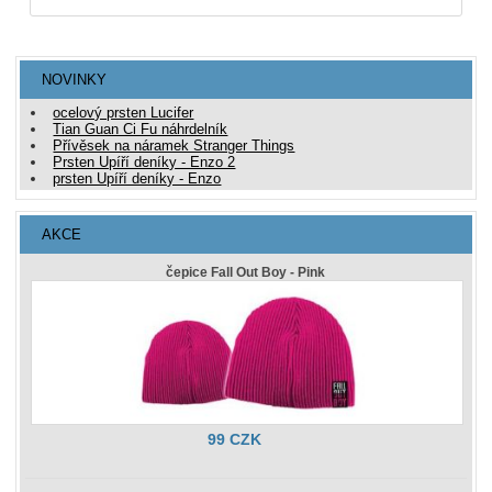
NOVINKY
ocelový prsten Lucifer
Tian Guan Ci Fu náhrdelník
Přívěsek na náramek Stranger Things
Prsten Upíří deníky - Enzo 2
prsten Upíří deníky - Enzo
AKCE
čepice Fall Out Boy - Pink
99 CZK