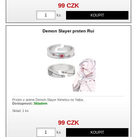
99
CZK
ks
Demon Slayer prsten Rui
Prsten z anime Demon Slayer Kimetsu no Yaiba.
Dostupnost:
Skladem
Sklad: 1 ks
99
CZK
ks