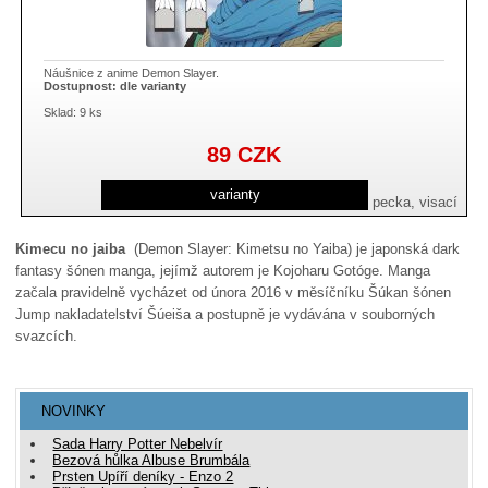
Náušnice z anime Demon Slayer.
Dostupnost:
dle varianty
Sklad: 9 ks
89
CZK
varianty
klip, pecka, visací
Kimecu no jaiba
(Demon Slayer: Kimetsu no Yaiba)
je japonská dark
fantasy šónen manga, jejímž autorem je Kojoharu Gotóge. Manga
začala pravidelně vycházet od února 2016 v měsíčníku Šúkan šónen
Jump nakladatelství Šúeiša a postupně je vydávána v souborných
svazcích.
NOVINKY
Sada Harry Potter Nebelvír
Bezová hůlka Albuse Brumbála
Prsten Upíří deníky - Enzo 2