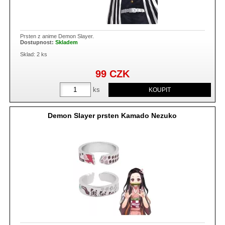
Prsten z anime Demon Slayer.
Dostupnost:
Skladem
Sklad: 2 ks
99
CZK
ks
Demon Slayer prsten Kamado Nezuko