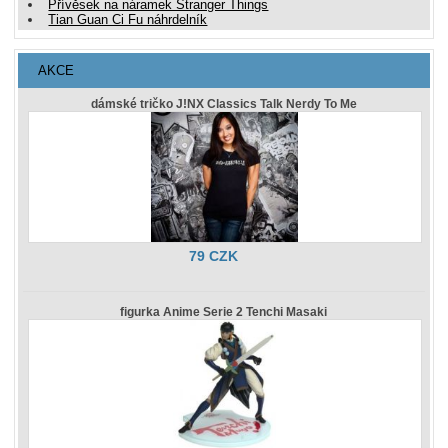
Přívěsek na náramek Stranger Things
Tian Guan Ci Fu náhrdelník
AKCE
dámské tričko J!NX Classics Talk Nerdy To Me
79 CZK
figurka Anime Serie 2 Tenchi Masaki