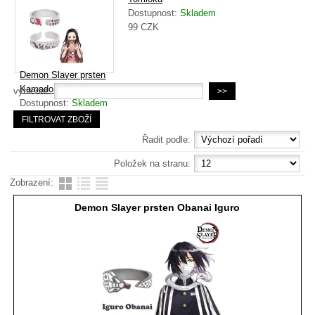
Kamado
Dostupnost:
Skladem
Dostupnost:
dle
99
CZK
varianty
89
CZK
Demon Slayer prsten
Kamado Nezuko
vyhledat:
Dostupnost:
Skladem
99
CZK
Řadit podle:
Položek na stranu:
Zobrazení:
Demon Slayer prsten Obanai Iguro