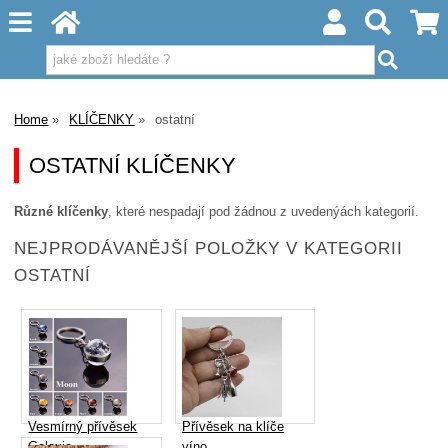
Home
KLÍČENKY
ostatní
OSTATNÍ KLÍČENKY
Různé klíčenky
, které nespadají pod žádnou z uvedenýách kategorií.
NEJPRODÁVANĚJŠÍ POLOŽKY V KATEGORII
OSTATNÍ
Vesmírný přívěsek
Přívěsek na klíče
Galaxie
víno