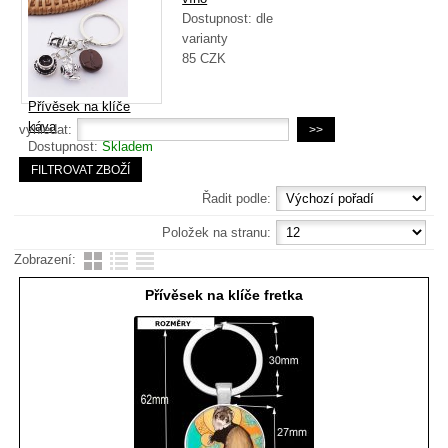
Dostupnost:
dle
Dostupnost:
dle
varianty
varianty
59
CZK
85
CZK
Přívěsek na klíče
káva
vyhledat:
Dostupnost:
Skladem
75
CZK
Řadit podle:
Položek na stranu:
Zobrazení:
Přívěsek na klíče fretka