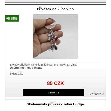
Přívěsek na klíče víno
Stylový přívěsek na klíče (klíčenka) pro milovníky vína.
Dostupnost:
dle varianty
Sklad: 1 ks
85
CZK
varianty
varianta 3
Skelanimals přívěsek želva Pudge