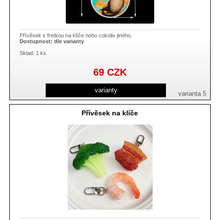
Přívěsek s fretkou na klíče nebo cokoliv jiného.
Dostupnost:
dle varianty
Sklad: 1 ks
69
CZK
varianty
varianta 5
Přívěsek na klíče