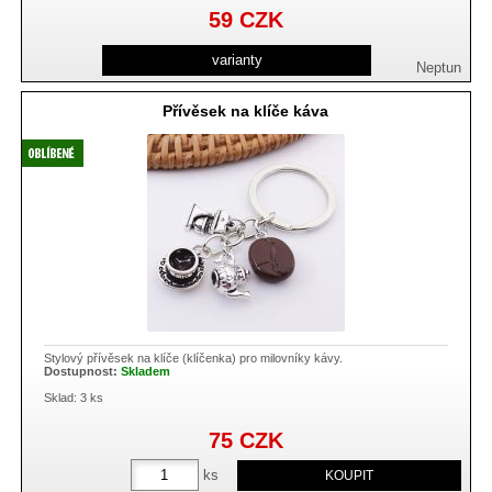
59
CZK
varianty
Neptun
Přívěsek na klíče káva
Stylový přívěsek na klíče (klíčenka) pro milovníky kávy.
Dostupnost:
Skladem
Sklad: 3 ks
75
CZK
ks