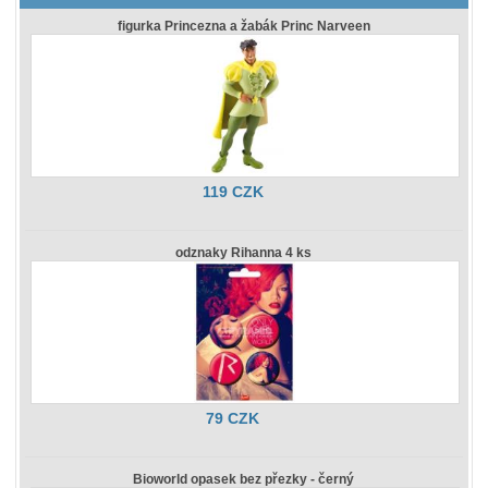
figurka Princezna a žabák Princ Narveen
119 CZK
odznaky Rihanna 4 ks
79 CZK
Bioworld opasek bez přezky - černý