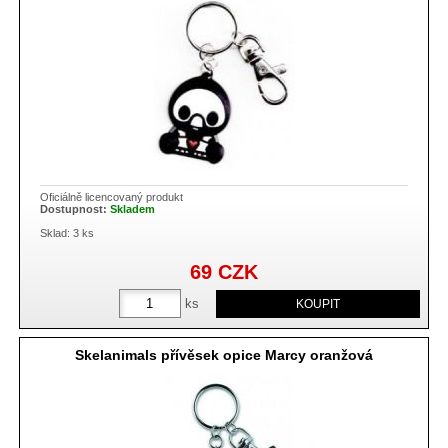
Oficiálně licencovaný produkt
Dostupnost:
Skladem
Sklad: 3 ks
69
CZK
ks
Skelanimals přívěsek opice Marcy oranžová