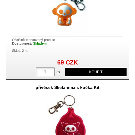
Oficiálně licencovaný produkt
Dostupnost:
Skladem
Sklad: 2 ks
69
CZK
ks
přívěsek Skelanimals kočka Kit