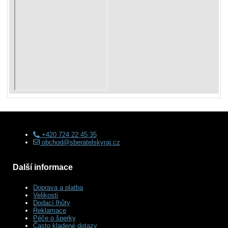
+420 724 22 45 35
obchod@sberatelskyraj.cz
Další informace
Doprava a platba
Velikosti
Dodací lhůty
Reklamace
Péče o šperky
Často kladené dotazy