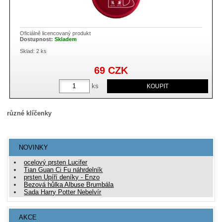
Oficiálně licencovaný produkt
Dostupnost:
Skladem
Sklad: 2 ks
69
CZK
ks
různé klíčenky
NOVINKY
ocelový prsten Lucifer
Tian Guan Ci Fu náhrdelník
prsten Upíří deníky - Enzo
Bezová hůlka Albuse Brumbála
Sada Harry Potter Nebelvír
AKCE