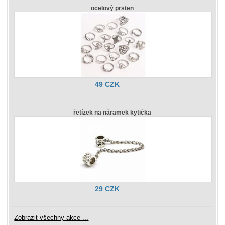
ocelový prsten
49 CZK
řetízek na náramek kytička
29 CZK
Zobrazit všechny akce ...