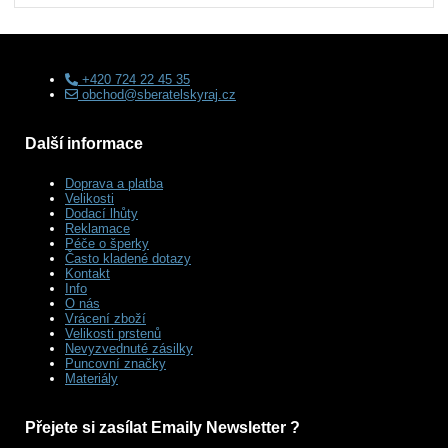
+420 724 22 45 35
obchod@sberatelskyraj.cz
Další informace
Doprava a platba
Velikosti
Dodací lhůty
Reklamace
Péče o šperky
Často kladené dotazy
Kontakt
Info
O nás
Vrácení zboží
Velikosti prstenů
Nevyzvednuté zásilky
Puncovní značky
Materiály
Přejete si zasílat Emaily Newsletter ?