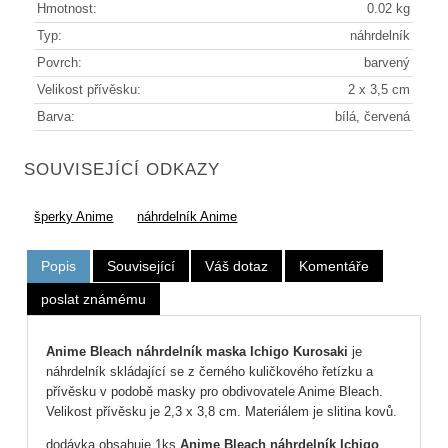
Hmotnost:
0.02 kg
Typ:
náhrdelník
Povrch:
barvený
Velikost přívěsku:
2 x 3,5 cm
Barva:
bílá, červená
SOUVISEJÍCÍ ODKAZY
šperky Anime
náhrdelník Anime
Popis
Související
Váš dotaz
Komentáře
poslat známému
Anime Bleach náhrdelník maska Ichigo Kurosaki
je
náhrdelník skládající se z černého kuličkového řetízku a
přívěsku v podobě masky pro obdivovatele Anime Bleach.
Velikost přívěsku je 2,3 x 3,8 cm. Materiálem je slitina kovů.
dodávka obsahuje 1ks
Anime Bleach náhrdelník Ichigo