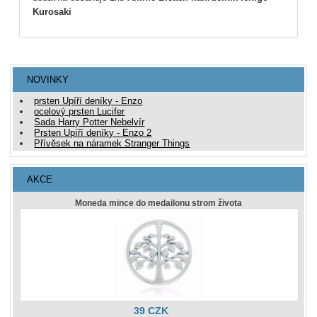
Kurosaki
NOVINKY
prsten Upíří deníky - Enzo
ocelový prsten Lucifer
Sada Harry Potter Nebelvír
Prsten Upíří deníky - Enzo 2
Přívěsek na náramek Stranger Things
AKCE
Moneda mince do medailonu strom života
39 CZK