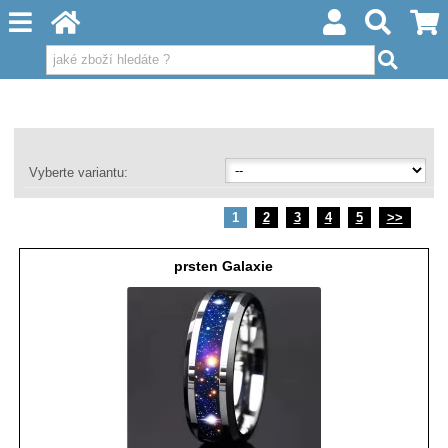
Vyberte variantu:
1
2
3
4
5
>>
prsten Galaxie