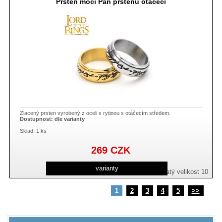
Prsten moci Pán prstenů otáčecí
Zlacený prsten vyrobený z oceli s rytinou s otáčecím středem.
Dostupnost:
dle varianty
Sklad: 1 ks
269
CZK
varianty
zlatý velikost 10
1
2
3
4
5
>>