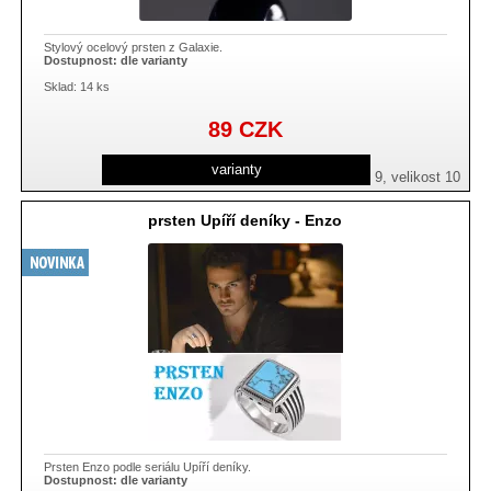
Stylový ocelový prsten z Galaxie.
Dostupnost:
dle varianty
Sklad: 14 ks
89
CZK
varianty
velikost 7, velikost 8, velikost 9, velikost 10
prsten Upíří deníky - Enzo
Prsten Enzo podle seriálu Upíří deníky.
Dostupnost:
dle varianty