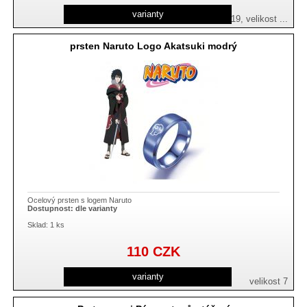
varianty
velikost 17, velikost 18, velikost 19, velikost ...
prsten Naruto Logo Akatsuki modrý
Ocelový prsten s logem Naruto
Dostupnost:
dle varianty
Sklad: 1 ks
110
CZK
varianty
velikost 7