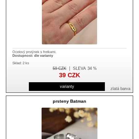
Ocelový prstýnek s fretkami.
Dostupnost:
dle varianty
Sklad: 2 ks
59
CZK
SLEVA
34 %
39
CZK
varianty
zlatá barva
prsteny Batman