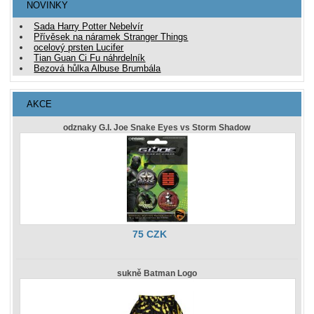
NOVINKY
Sada Harry Potter Nebelvír
Přívěsek na náramek Stranger Things
ocelový prsten Lucifer
Tian Guan Ci Fu náhrdelník
Bezová hůlka Albuse Brumbála
AKCE
odznaky G.I. Joe Snake Eyes vs Storm Shadow
75 CZK
sukně Batman Logo