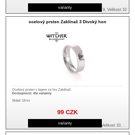
varianty
Velikost 9, Velikost 10
ocelový prsten Zaklínač 3 Divoký hon
Ocelový prsten s logem ze hry Zaklínač.
Dostupnost:
dle varianty
Sklad: 18 ks
99
CZK
varianty
Velikost 7, Velikost 8, Velikost 9, Velikost 10, ...