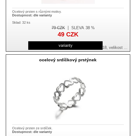
Ocelový prsten s různými motivy.
Dostupnost:
dle varianty
Sklad: 32 ks
79
CZK
SLEVA
38 %
49
CZK
varianty
velikost 16, velikost 17, velikost 18, velikost ...
ocelový srdíčkový prstýnek
Ocelový prsten ze srdíček.
Dostupnost:
dle varianty