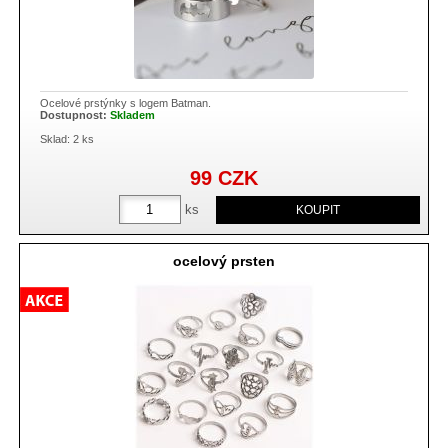
Ocelové prstýnky s logem Batman.
Dostupnost:
Skladem
Sklad: 2 ks
99
CZK
ks
ocelový prsten