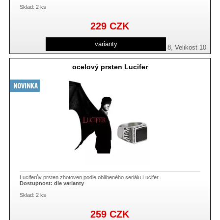
Sklad: 2 ks
229
CZK
varianty
Velikost 8, Velikost 10
ocelový prsten Lucifer
Luciferův prsten zhotoven podle oblíbeného seriálu Lucifer.
Dostupnost:
dle varianty
Sklad: 2 ks
259
CZK