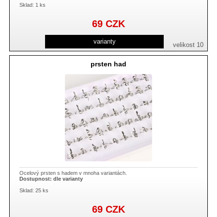
Sklad: 1 ks
69
CZK
varianty
velikost 10
prsten had
Ocelový prsten s hadem v mnoha variantách.
Dostupnost:
dle varianty
Sklad: 25 ks
69
CZK