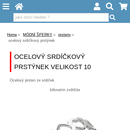
Home
MÓDNÍ ŠPERKY
prsteny
ocelový srdíčkový prstýnek
OCELOVÝ SRDÍČKOVÝ
PRSTÝNEK VELIKOST 10
Ocelový prsten ze srdíček.
kliknutím zvětšíte