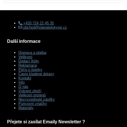
+420 724 22 45 35
obchod@sberatelskyraj.cz
Další informace
Doprava a platba
Velikosti
Dodací lhůty
Reklamace
Péče o šperky
Často kladené dotazy
Kontakt
Info
O nás
Vrácení zboží
Velikosti prstenů
Nevyzvednuté zásilky
Puncovní značky
Materiály
Přejete si zasílat Emaily Newsletter ?