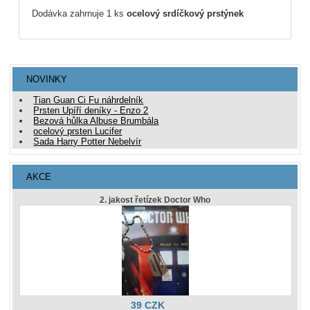
Dodávka zahrnuje 1 ks
ocelový srdíčkový prstýnek
NOVINKY
Tian Guan Ci Fu náhrdelník
Prsten Upíří deníky - Enzo 2
Bezová hůlka Albuse Brumbála
ocelový prsten Lucifer
Sada Harry Potter Nebelvír
AKCE
2. jakost řetízek Doctor Who
39 CZK