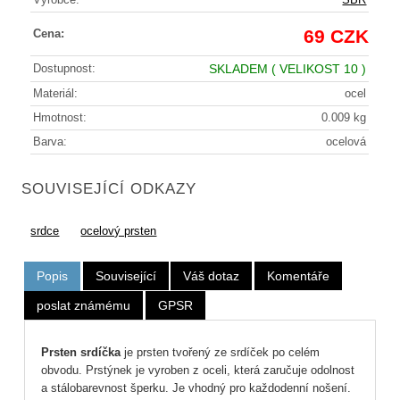
69 CZK
Cena:
Dostupnost:
SKLADEM
( VELIKOST 10 )
Materiál:
ocel
Hmotnost:
0.009 kg
Barva:
ocelová
SOUVISEJÍCÍ ODKAZY
srdce
ocelový prsten
Popis
Související
Váš dotaz
Komentáře
poslat známému
GPSR
Prsten srdíčka
je prsten tvořený ze srdíček po celém
obvodu. Prstýnek je vyroben z oceli, která zaručuje odolnost
a stálobarevnost šperku. Je vhodný pro každodenní nošení.