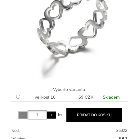
Vyberte variantu:
velikost 10
69 CZK
Skladem
ks
Kód:
S6822
Výrobce:
SBR