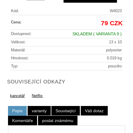
Kód:
W4023
79 CZK
Cena:
Dostupnost:
SKLADEM
( VARIANTA 9 )
Velikost:
13 x 10
Materiál:
polyester
Hmotnost:
0.019 kg
Typ:
pouzdro
SOUVISEJÍCÍ ODKAZY
kancelář
Netflix
Popis
varianty
Související
Váš dotaz
Komentáře
poslat známému