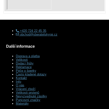
+420 724 22 45 35
obchod@sberatelskyraj.cz
Další informace
Doprava a platba
Velikosti
Dodací lhůty
Reklamace
Péče o šperky
Často kladené dotazy
Kontakt
Info
O nás
Vrácení zboží
Velikosti prstenů
Nevyzvednuté zásilky
Puncovní značky
Materiály