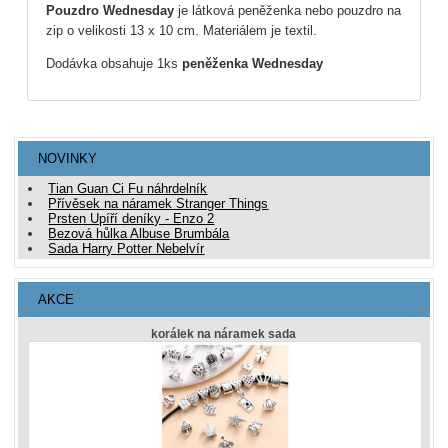
Pouzdro Wednesday
je látková peněženka nebo pouzdro na
zip o velikosti 13 x 10 cm. Materiálem je textil.
Dodávka obsahuje 1ks
peněženka Wednesday
NOVINKY
Tian Guan Ci Fu náhrdelník
Přívěsek na náramek Stranger Things
Prsten Upíří deníky - Enzo 2
Bezová hůlka Albuse Brumbála
Sada Harry Potter Nebelvír
AKCE
korálek na náramek sada