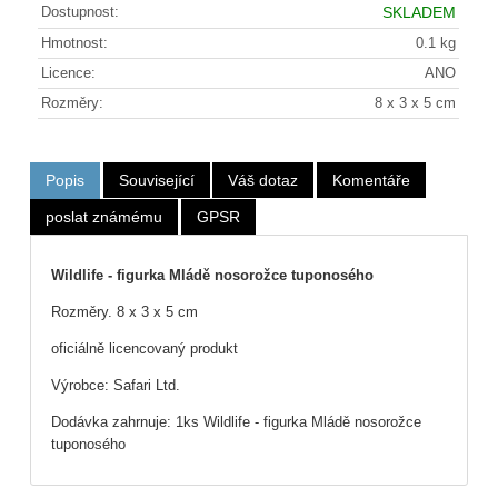
Dostupnost:
SKLADEM
Hmotnost:
0.1 kg
Licence:
ANO
Rozměry:
8 x 3 x 5 cm
Popis
Související
Váš dotaz
Komentáře
poslat známému
GPSR
Wildlife - figurka Mládě nosorožce tuponosého
Rozměry. 8 x 3 x 5 cm
oficiálně licencovaný produkt
Výrobce: Safari Ltd.
Dodávka zahrnuje: 1ks Wildlife - figurka Mládě nosorožce
tuponosého