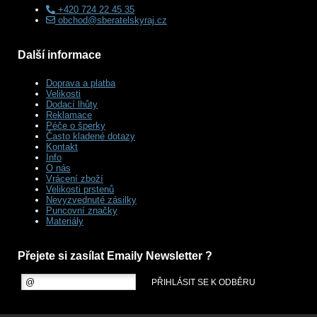
+420 724 22 45 35
obchod@sberatelskyraj.cz
Další informace
Doprava a platba
Velikosti
Dodací lhůty
Reklamace
Péče o šperky
Často kladené dotazy
Kontakt
Info
O nás
Vrácení zboží
Velikosti prstenů
Nevyzvednuté zásilky
Puncovní značky
Materiály
Přejete si zasílat Emaily Newsletter ?