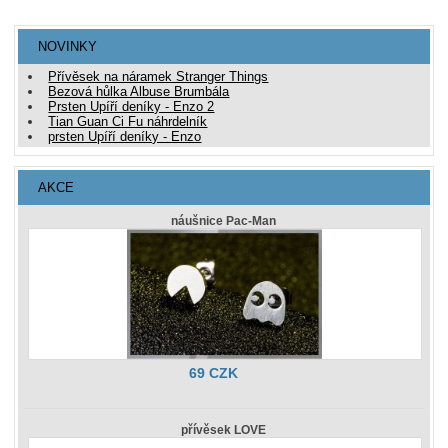
NOVINKY
Přívěsek na náramek Stranger Things
Bezová hůlka Albuse Brumbála
Prsten Upíří deníky - Enzo 2
Tian Guan Ci Fu náhrdelník
prsten Upíří deníky - Enzo
AKCE
náušnice Pac-Man
69 CZK
přívěsek LOVE