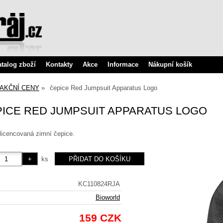
atalog zboží
Kontakty
Akce
Informace
Nákupní košík
AKČNÍ CENY
čepice Red Jumpsuit Apparatus Logo
ICE RED JUMPSUIT APPARATUS LOGO
 licencovaná zimní čepice.
ks
KC110824RJA
Bioworld
159 CZK