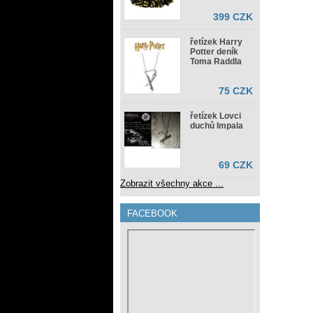
399 CZK
řetízek Harry
Potter deník
Toma Raddla
75 CZK
řetízek Lovci
duchů Impala
69 CZK
Zobrazit všechny akce ...
FACEBOOK