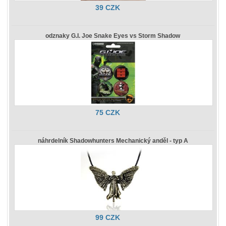
39 CZK
odznaky G.I. Joe Snake Eyes vs Storm Shadow
75 CZK
náhrdelník Shadowhunters Mechanický anděl - typ A
99 CZK