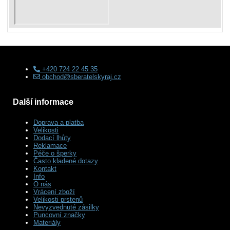
+420 724 22 45 35
obchod@sberatelskyraj.cz
Další informace
Doprava a platba
Velikosti
Dodací lhůty
Reklamace
Péče o šperky
Často kladené dotazy
Kontakt
Info
O nás
Vrácení zboží
Velikosti prstenů
Nevyzvednuté zásilky
Puncovní značky
Materiály