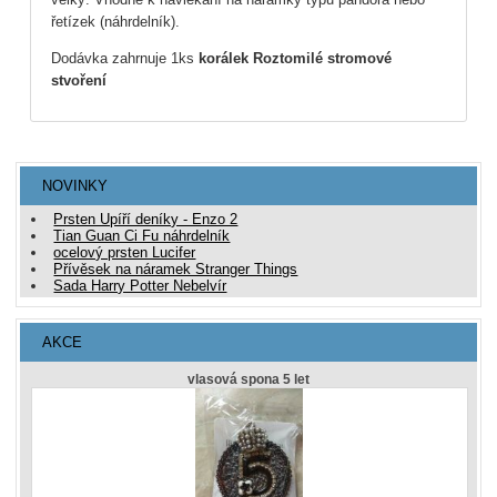
řetízek (náhrdelník).
Dodávka zahrnuje 1ks
korálek Roztomilé stromové
stvoření
NOVINKY
Prsten Upíří deníky - Enzo 2
Tian Guan Ci Fu náhrdelník
ocelový prsten Lucifer
Přívěsek na náramek Stranger Things
Sada Harry Potter Nebelvír
AKCE
vlasová spona 5 let