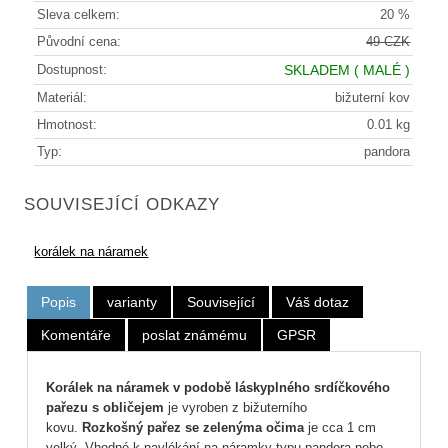
Sleva celkem:
20 %
Původní cena:
49 CZK
Dostupnost:
SKLADEM
( MALÉ )
Materiál:
bižuterní kov
Hmotnost:
0.01 kg
Typ:
pandora
SOUVISEJÍCÍ ODKAZY
korálek na náramek
Popis
varianty
Související
Váš dotaz
Komentáře
poslat známému
GPSR
Korálek na náramek v podobě láskyplného srdíčkového
pařezu s obličejem
je vyroben z bižuterního
kovu.
Rozkošný pařez se zelenýma očima
je cca 1 cm
velký. Vhodné k navlékání na náramky typu pandora nebo