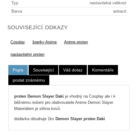
Typ:
nastavitelná velikost
Barva:
antracit
SOUVISEJÍCÍ ODKAZY
Cosplay
šperky Anime
Anime prsten
nastavitelný prsten
Popis
Související
Váš dotaz
Komentáře
poslat známému
prsten Demon Slayer Daki
je vhodný na Cosplay ale i k
běžnému nošení pro obdivovatele Anime Demon Slayer.
Materiálem je slitina kovů.
dodávka obsahuje 1ks
Demon Slayer prsten Daki