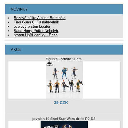
NOVINKY
Bezová hůlka Albuse Brumbála
Tian Guan Ci Fu náhrdelník
ocelový prsten Lucifer
Sada Harry Potter Nebelvír
prsten Upíří deníky - Enzo
AKCE
figurka Fortnite 11 cm
39 CZK
prvních 10 čísel Star Wars droid R2-D2