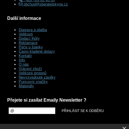
obchod@sberatelskyraj.cz
Další informace
Doprava a platba
Velikosti
Dodací lhůty
Reklamace
Péče o šperky
Často kladené dotazy
Kontakt
Info
O nás
Vrácení zboží
Velikosti prstenů
Nevyzvednuté zásilky
Puncovní značky
Materiály
Přejete si zasílat Emaily Newsletter ?
×