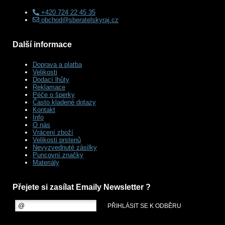
+420 724 22 45 35
obchod@sberatelskyraj.cz
Další informace
Doprava a platba
Velikosti
Dodací lhůty
Reklamace
Péče o šperky
Často kladené dotazy
Kontakt
Info
O nás
Vrácení zboží
Velikosti prstenů
Nevyzvednuté zásilky
Puncovní značky
Materiály
Přejete si zasílat Emaily Newsletter ?