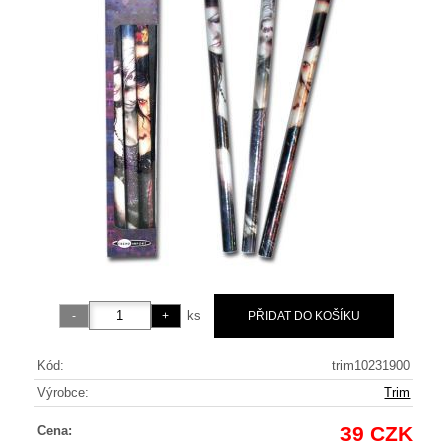
ks
Kód:
trim10231900
Výrobce:
Trim
39 CZK
Cena: