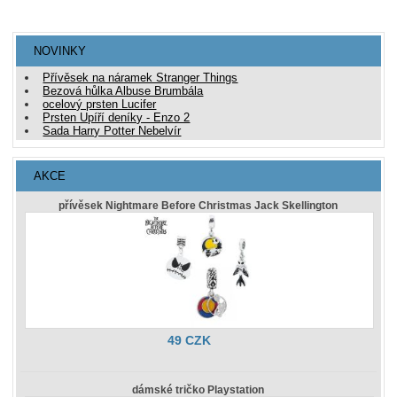
NOVINKY
Přívěsek na náramek Stranger Things
Bezová hůlka Albuse Brumbála
ocelový prsten Lucifer
Prsten Upíří deníky - Enzo 2
Sada Harry Potter Nebelvír
AKCE
přívěsek Nightmare Before Christmas Jack Skellington
49 CZK
dámské tričko Playstation