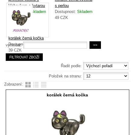
kloboukem a kytarou
s perlou
Dostupnost:
Skladem
Dostupnost:
Skladem
39
CZK
49
CZK
korálek černá kočka
Dostupnost:
Skladem
vyhledat:
39
CZK
Řadit podle:
Položek na stranu:
Zobrazení:
korálek černá kočka