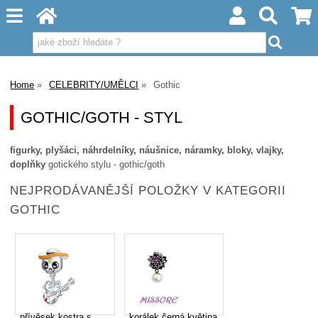
Home
CELEBRITY/UMĚLCI
Gothic
GOTHIC/GOTH - STYL
figurky, plyšáci, náhrdelníky, náušnice, náramky, bloky, vlajky,
doplňky
gotického stylu - gothic/goth
NEJPRODÁVANĚJŠÍ POLOŽKY V KATEGORII
GOTHIC
přívěsek kostra s
korálek černá květina