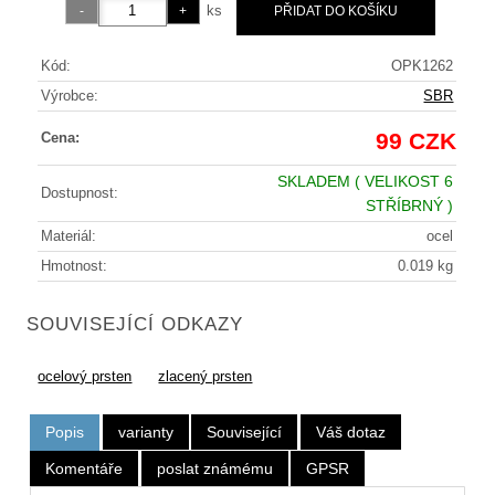
ks
Kód:
OPK1262
Výrobce:
SBR
99 CZK
Cena:
SKLADEM
( VELIKOST 6
Dostupnost:
STŘÍBRNÝ )
Materiál:
ocel
Hmotnost:
0.019 kg
SOUVISEJÍCÍ ODKAZY
ocelový prsten
zlacený prsten
Popis
varianty
Související
Váš dotaz
Komentáře
poslat známému
GPSR