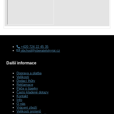
+420 724 22 45 35
obchod@sberatelskyraj.cz
Další informace
Doprava a platba
Velikosti
Dodací lhůty
Reklamace
Péče o šperky
Často kladené dotazy
Kontakt
Info
O nás
Vrácení zboží
Velikosti prstenů