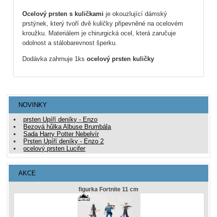
Ocelový prsten s kuličkami
je okouzlující dámský
prstýnek, který tvoří dvě kuličky připevněné na ocelovém
kroužku. Materiálem je chirurgická ocel, která zaručuje
odolnost a stálobarevnost šperku.
Dodávka zahrnuje 1ks
ocelový prsten kuličky
NOVINKY
prsten Upíří deníky - Enzo
Bezová hůlka Albuse Brumbála
Sada Harry Potter Nebelvír
Prsten Upíří deníky - Enzo 2
ocelový prsten Lucifer
AKCE
figurka Fortnite 11 cm