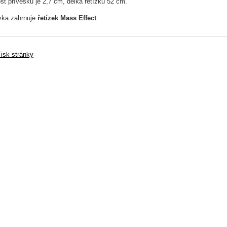
ost přívěsku je 2,7 cm, délka řetízku 52 cm.
ka zahrnuje
řetízek Mass Effect
isk stránky