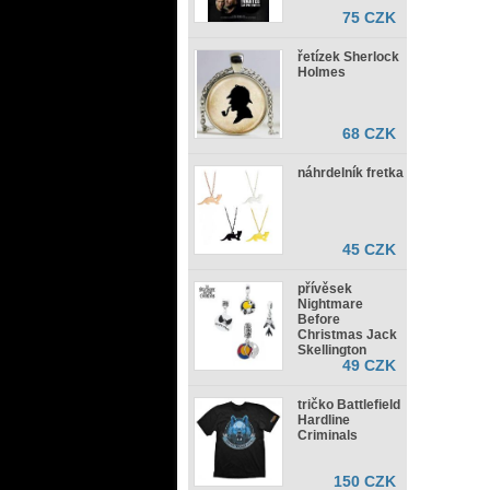
75 CZK
řetízek Sherlock
Holmes
68 CZK
náhrdelník fretka
45 CZK
přívěsek
Nightmare
Before
Christmas Jack
Skellington
49 CZK
tričko Battlefield
Hardline
Criminals
150 CZK