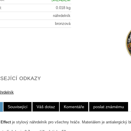
t:
0.018 kg
náhrdelník
bronzová
SEJÍCÍ ODKAZY
áhrdelník
Související
Váš dotaz
Komentáře
poslat známému
Effect
je stylový náhrdelník pro všechny hráče. Materiálem je antialergický bi