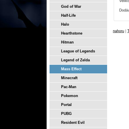
Velik
God of War
Dodáv
Half-Life
Halo
nahoru
|
T
Hearthstone
Hitman
League of Legends
Legend of Zelda
Mass Effect
Minecraft
Pac-Man
Pokemon
Portal
PUBG
Resident Evil