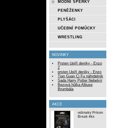
MÓDNÍ ŠPERKY
PENĚŽENKY
PLYŠÁCI
UČEBNÍ POMŮCKY
WRESTLING
NOVINKY
Prsten Upíří deníky - Enzo
2
prsten Upíří deníky - Enzo
Tian Guan Ci Fu náhrdelník
Sada Harry Potter Nebelvír
Bezová hůlka Albuse
Brumbála
AKCE
odznaky Prison
Break 4ks