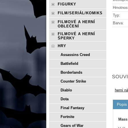
FIGURKY
Hmotnos
FILM/SERIÁL/KOMIKS
Typ:
FILMOVÉ A HERNÍ
Barva:
OBLEČENÍ
FILMOVÉ A HERNÍ
ŠPERKY
HRY
Assassins Creed
Battlefield
Borderlands
SOUVI
Counter Strike
herní n
Diablo
Dota
Popis
Final Fantasy
Fortnite
Mass 
Gears of War