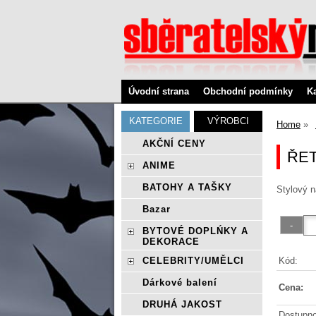
Úvodní strana
Obchodní podmínky
K
KATEGORIE
VÝROBCI
Home
AKČNÍ CENY
ŘET
ANIME
BATOHY A TAŠKY
Stylový n
Bazar
BYTOVÉ DOPLŃKY A
DEKORACE
Kód:
CELEBRITY/UMĚLCI
Dárkové balení
Cena:
DRUHÁ JAKOST
Dostupno