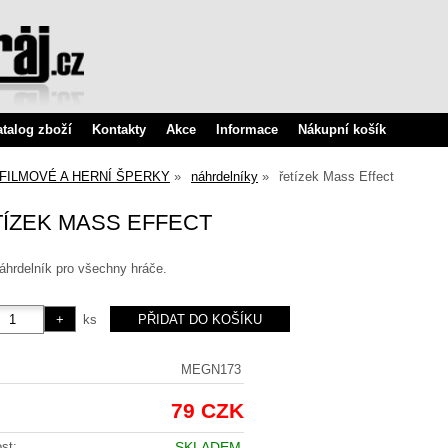
atalog zboží
Kontakty
Akce
Informace
Nákupní košík
FILMOVÉ A HERNÍ ŠPERKY
náhrdelníky
řetízek Mass Effect
ÍZEK MASS EFFECT
áhrdelník pro všechny hráče.
ks
MEGN173
79 CZK
st:
SKLADEM