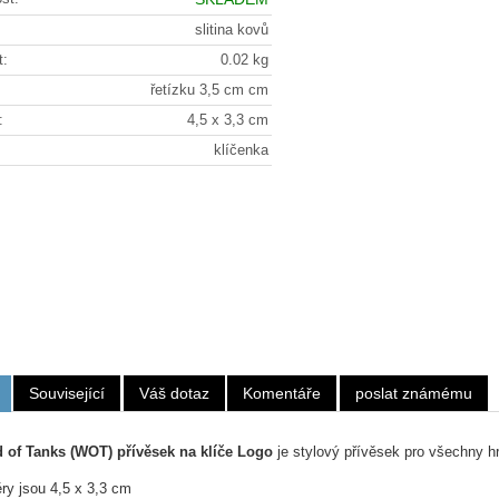
slitina kovů
t:
0.02 kg
řetízku 3,5 cm cm
:
4,5 x 3,3 cm
klíčenka
Související
Váš dotaz
Komentáře
poslat známému
 of Tanks (WOT) přívěsek na klíče Logo
je stylový přívěsek pro všechny h
ry jsou 4,5 x 3,3 cm