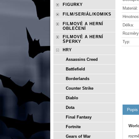
FIGURKY
Materiál:
FILM/SERIÁL/KOMIKS
Hmotnos
FILMOVÉ A HERNÍ
Délka:
OBLEČENÍ
Rozměry
FILMOVÉ A HERNÍ
ŠPERKY
Typ:
HRY
Assassins Creed
Battlefield
Borderlands
Counter Strike
Diablo
Dota
Popis
Final Fantasy
World
Fortnite
rozmě
Gears of War