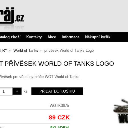
atalog zboží
Kontakty
Akce
Informace
Nákupní košík
HRY
World of Tanks
přívěsek World of Tanks Logo
T PŘÍVĚSEK WORLD OF TANKS LOGO
přívěsek pro všechny hráče WOT World of Tanks.
ks
WOTK3675
89 CZK
st:
SKLADEM