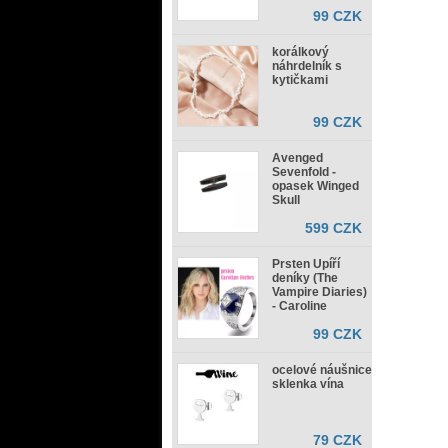
99 CZK
korálkový
náhrdelník s
kytičkami
99 CZK
Avenged
Sevenfold -
opasek Winged
Skull
599 CZK
Prsten Upíří
deníky (The
Vampire Diaries)
- Caroline
99 CZK
ocelové náušnice
sklenka vína
79 CZK