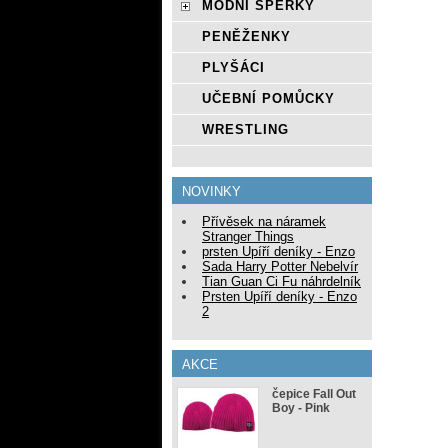
MÓDNÍ ŠPERKY
PENĚŽENKY
PLYŠÁCI
UČEBNÍ POMŮCKY
WRESTLING
NOVINKY
Přívěsek na náramek
Stranger Things
prsten Upíří deníky - Enzo
Sada Harry Potter Nebelvír
Tian Guan Ci Fu náhrdelník
Prsten Upíří deníky - Enzo
2
AKCE
čepice Fall Out
Boy - Pink