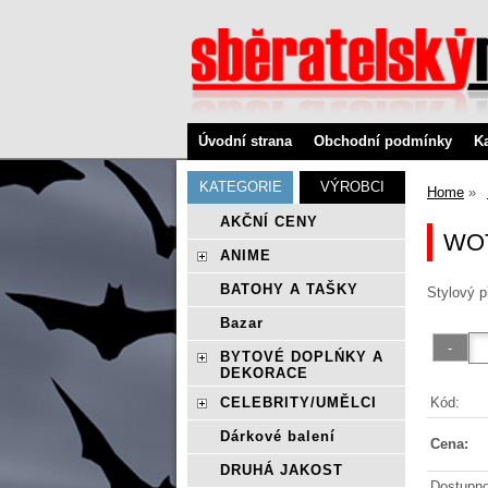
Úvodní strana
Obchodní podmínky
K
KATEGORIE
VÝROBCI
Home
AKČNÍ CENY
WO
ANIME
BATOHY A TAŠKY
Stylový 
Bazar
BYTOVÉ DOPLŃKY A
DEKORACE
Kód:
CELEBRITY/UMĚLCI
Dárkové balení
Cena:
DRUHÁ JAKOST
Dostupno