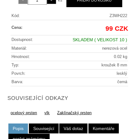
ks
Kód:
Z3WH222
99 CZK
Cena:
Dostupnost:
SKLADEM
( VELIKOST 10 )
Materiál:
nerezová ocel
Hmotnost:
0.02 kg
Typ:
kroužek 8 mm
Povrch:
lesklý
Barva:
černá
SOUVISEJÍCÍ ODKAZY
ocelový prsten
vlk
Zaklínačský prsten
Popis
Související
Váš dotaz
Komentáře
poslat známému