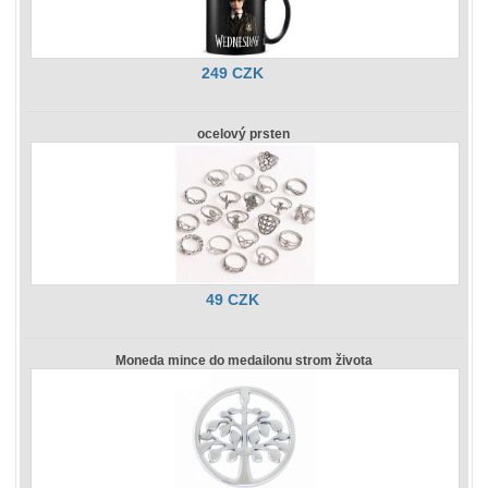
249 CZK
ocelový prsten
49 CZK
Moneda mince do medailonu strom života