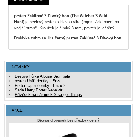
prsten Zaklínač 3 Divoký hon (The Witcher 3 Wild
Hunt)
je ocelový prsten s hlavou vlka (logem Zaklínače) na
vnější straně. Kroužek je široký 8 mm, povrch je leštěný.
Dodávka zahrnuje 1ks
černý prsten Zaklínač 3 Divoký hon
NOVINKY
Bezová hůlka Albuse Brumbála
prsten Upíří deníky - Enzo
Prsten Upíří deníky - Enzo 2
Sada Harry Potter Nebelvír
Přívěsek na náramek Stranger Things
AKCE
Bioworld opasek bez přezky - černý