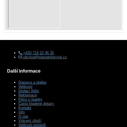
+420 724 22 45 35
obchod@sberatelskyraj.cz
Další informace
Doprava a platba
Velikosti
Dodací lhůty
Reklamace
Péče o šperky
Často kladené dotazy
Kontakt
Info
O nás
Vrácení zboží
Velikosti prstenů