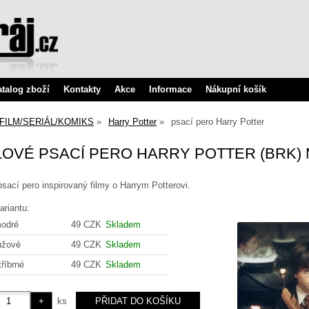
atalog zboží
Kontakty
Akce
Informace
Nákupní košík
FILM/SERIÁL/KOMIKS
Harry Potter
psací pero Harry Potter
OVÉ PSACÍ PERO HARRY POTTER (BRK)
psací pero inspirovaný filmy o Harrym Potterovi.
ariantu:
odré
49 CZK
Skladem
ůžové
49 CZK
Skladem
tříbrné
49 CZK
Skladem
ks