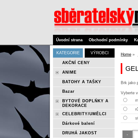
Úvodní strana
Obchodní podmínky
K
KATEGORIE
VÝROBCI
Home
AKČNÍ CENY
GEL
ANIME
BATOHY A TAŠKY
Brk jako 
Bazar
Vyberte v
m
BYTOVÉ DOPLŃKY A
DEKORACE
r
CELEBRITY/UMĚLCI
s
Dárkové balení
DRUHÁ JAKOST