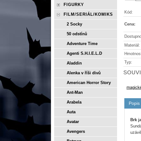
FIGURKY
Kód:
FILM/SERIÁL/KOMIKS
Cena:
2 Socky
50 odstínů
Dostupno
Adventure Time
Materiál:
Agenti S.H.I.E.L.D
Hmotnos
Typ:
Aladdin
SOUVI
Alenka v říši divů
American Horror Story
magické
Ant-Man
Arabela
Popis
Auta
Brk j
Avatar
Sundá
Avengers
uzávě