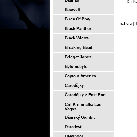
Batman
Dodáv
Beowulf
Birds Of Prey
nahoru
|
T
Black Panther
Black Widow
Breaking Bead
Bridget Jones
Bylo nebylo
Captain America
Čarodějky
Čarodějky z East End
CSI Kriminálka Las
Vegas
Dámský Gambit
Daredevil
Deadpool