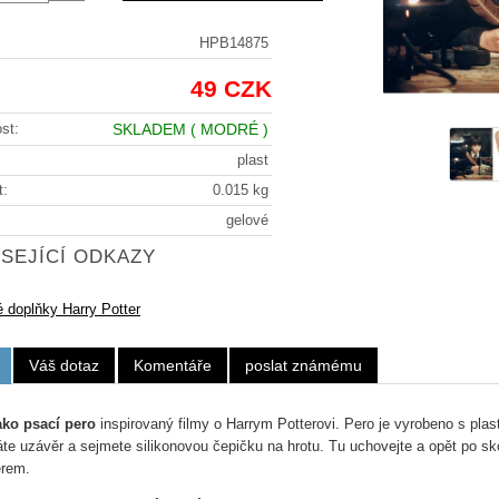
HPB14875
49 CZK
st:
SKLADEM
( MODRÉ )
plast
t:
0.015 kg
gelové
SEJÍCÍ ODKAZY
 doplňky Harry Potter
Váš dotaz
Komentáře
poslat známému
ako psací pero
inspirovaný filmy o Harrym Potterovi. Pero je vyrobeno s plas
te uzávěr a sejmete silikonovou čepičku na hrotu. Tu uchovejte a opět po sk
rem.