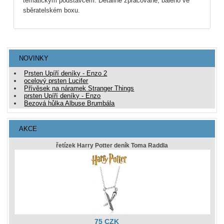
tematickým podstavcem. Detailně zpracované, baleno ve
sběratelském boxu.
NOVINKY
Prsten Upíří deníky - Enzo 2
ocelový prsten Lucifer
Přívěsek na náramek Stranger Things
prsten Upíří deníky - Enzo
Bezová hůlka Albuse Brumbála
AKCE
řetízek Harry Potter deník Toma Raddla
75 CZK