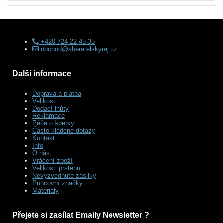
+420 724 22 45 35
obchod@sberatelskyraj.cz
Další informace
Doprava a platba
Velikosti
Dodací lhůty
Reklamace
Péče o šperky
Často kladené dotazy
Kontakt
Info
O nás
Vrácení zboží
Velikosti prstenů
Nevyzvednuté zásilky
Puncovní značky
Materiály
Přejete si zasílat Emaily Newsletter ?