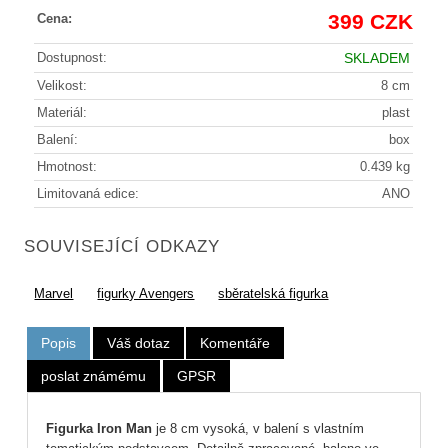
399 CZK
Cena:
Dostupnost:
SKLADEM
Velikost:
8 cm
Materiál:
plast
Balení:
box
Hmotnost:
0.439 kg
Limitovaná edice:
ANO
SOUVISEJÍCÍ ODKAZY
Marvel
figurky Avengers
sběratelská figurka
Popis
Váš dotaz
Komentáře
poslat známému
GPSR
Figurka Iron Man
je 8 cm vysoká, v balení s vlastním