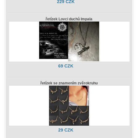
229 CZK
řetízek Lovci duchů Impala
69 CZK
řetízek se znamením zvěrokruhu
29 CZK