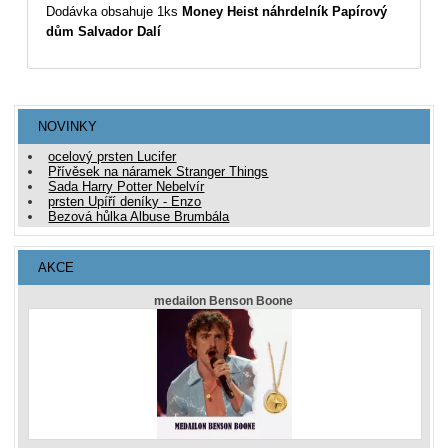
Dodávka obsahuje 1ks
Money Heist náhrdelník Papírový
dům Salvador Dalí
NOVINKY
ocelový prsten Lucifer
Přívěsek na náramek Stranger Things
Sada Harry Potter Nebelvír
prsten Upíří deníky - Enzo
Bezová hůlka Albuse Brumbála
AKCE
medailon Benson Boone