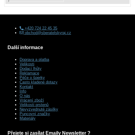
+420 724 22 45 35
obchod@sberatelskyraj.cz
Další informace
Doprava a platba
Velikosti
Dodací lhůty
Reklamace
Péče o šperky
Často kladené dotazy
Kontakt
Info
O nás
Vrácení zboží
Velikosti prstenů
Nevyzvednuté zásilky
Puncovní značky
Materiály
Přejete si zasílat Emaily Newsletter ?