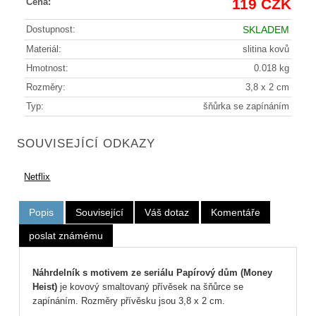
119 CZK
Cena:
Dostupnost:
SKLADEM
Materiál:
slitina kovů
Hmotnost:
0.018 kg
Rozměry:
3,8 x 2 cm
Typ:
šňůrka se zapínáním
SOUVISEJÍCÍ ODKAZY
Netflix
Popis
Související
Váš dotaz
Komentáře
poslat známému
Náhrdelník s motivem ze seriálu Papírový dům (Money
Heist)
je kovový smaltovaný přívěsek na šňůrce se
zapínáním. Rozměry přívěsku jsou 3,8 x 2 cm.