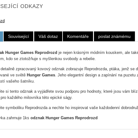
SEJÍCÍ ODKAZY
ozd
Související
Váš dotaz
Komentáře
poslat známému
ak Hunger Games Reprodrozd
je nejen krásným módním kouskem, ale také
m, kdo se ztotožňuje s myšlenkou svobody a rebelie.
 detailně zpracovaný kovový odznak zobrazuje Reprodrozda, ptáka, jenž se 
ované ve světě
Hunger Games
. Jeho elegantní design a zapínání na puzetu 
stí vašeho šatníku.
ěte si tento odznak a vyjádřete svou podporu pro hodnoty, které jsou vám blí
 pro každého milovníka této epické ságy.
ěte symboliku Reprodrozda a nechte ho inspirovat vaše každodenní dobrodruž
ka zahrnuje 1ks
odznak Hunger Games Reprodrozd