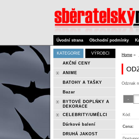
Úvodní strana
Obchodní podmínky
K
KATEGORIE
VÝROBCI
Home
AKČNÍ CENY
OD
ANIME
BATOHY A TAŠKY
Odznak no
Bazar
BYTOVÉ DOPLŃKY A
DEKORACE
Kód:
CELEBRITY/UMĚLCI
Dárkové balení
Cena:
DRUHÁ JAKOST
Dostupno