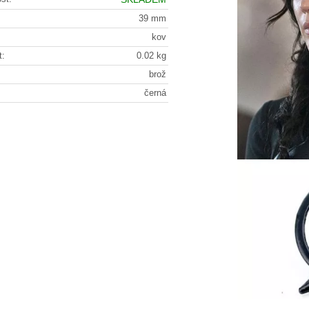
39 mm
kov
t:
0.02 kg
brož
černá