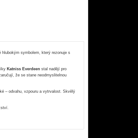
 hlubokým symbolem, který rezonuje s
díky
Katniss
Everdeen
stal nadějí pro
zaručují, že se stane neodmyslitelnou
zké – odvahu, vzpouru a vytrvalost. Skvělý
ství.