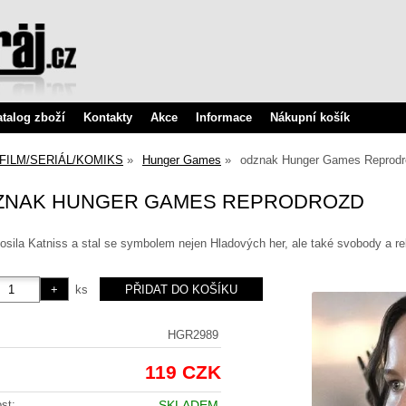
atalog zboží
Kontakty
Akce
Informace
Nákupní košík
FILM/SERIÁL/KOMIKS
Hunger Games
odznak Hunger Games Reprodr
ZNAK HUNGER GAMES REPRODROZD
sila Katniss a stal se symbolem nejen Hladových her, ale také svobody a reb
ks
HGR2989
119 CZK
st:
SKLADEM