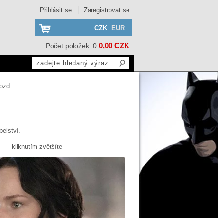
Přihlásit se
Zaregistrovat se
CZK
EUR
0,00 CZK
Počet položek: 0
ozd
elství.
kliknutím zvětšíte