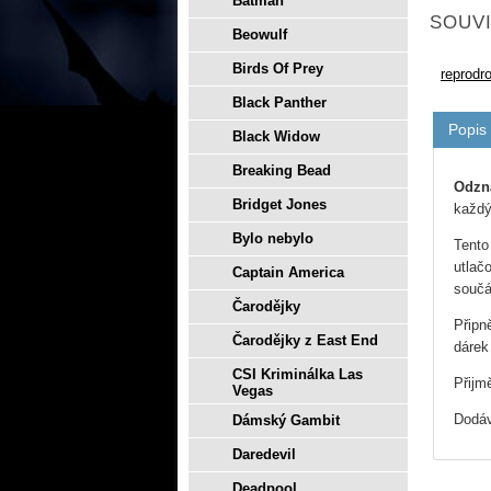
Batman
SOUVI
Beowulf
Birds Of Prey
reprodr
Black Panther
Popis
Black Widow
Breaking Bead
Odzn
Bridget Jones
každý
Bylo nebylo
Tento
utlač
Captain America
součá
Čarodějky
Připn
Čarodějky z East End
dárek
CSI Kriminálka Las
Přijm
Vegas
Dodáv
Dámský Gambit
Daredevil
Deadpool