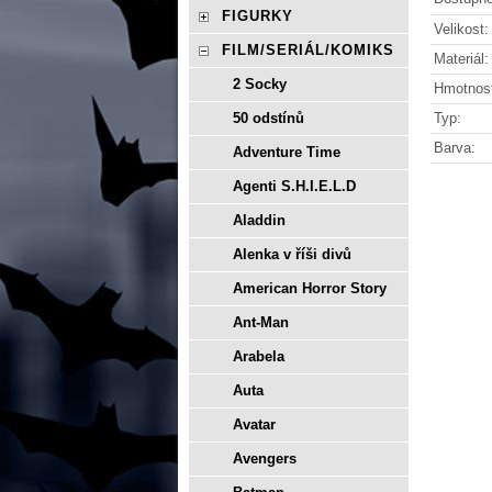
FIGURKY
Velikost:
FILM/SERIÁL/KOMIKS
Materiál:
2 Socky
Hmotnos
Typ:
50 odstínů
Barva:
Adventure Time
Agenti S.H.I.E.L.D
Aladdin
Alenka v říši divů
American Horror Story
Ant-Man
Arabela
Auta
Avatar
Avengers