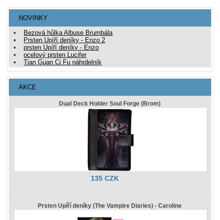
NOVINKY
Bezová hůlka Albuse Brumbála
Prsten Upíří deníky - Enzo 2
prsten Upíří deníky - Enzo
ocelový prsten Lucifer
Tian Guan Ci Fu náhrdelník
AKCE
Dual Deck Holder Soul Forge (Brom)
135 CZK
Prsten Upíří deníky (The Vampire Diaries) - Caroline