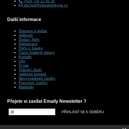
+420 724 22 45 35
obchod@sberatelskyraj.cz
Další informace
Doprava a platba
Velikosti
Dodací lhůty
Reklamace
Péče o šperky
Často kladené dotazy
Kontakt
Info
O nás
Vrácení zboží
Velikosti prstenů
Nevyzvednuté zásilky
Puncovní značky
Materiály
Přejete si zasílat Emaily Newsletter ?