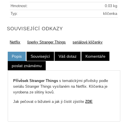
Hmotnost:
0.03 kg
Typ:
klíčenka
SOUVISEJÍCÍ ODKAZY
Netflix
šperky Stranger Things
seriálové klíčenky
Popis
Související
Váš dotaz
Komentáře
poslat známému
Přívěsek Stranger Things
s tematickými přívěsky podle
seriálu Stranger Things vysílaném na Netflix.
Klíčenka je
vyrobena ze slitiny kovů.
Jak pečovat o bižuterii a jak ji čistit zjistíte
ZDE