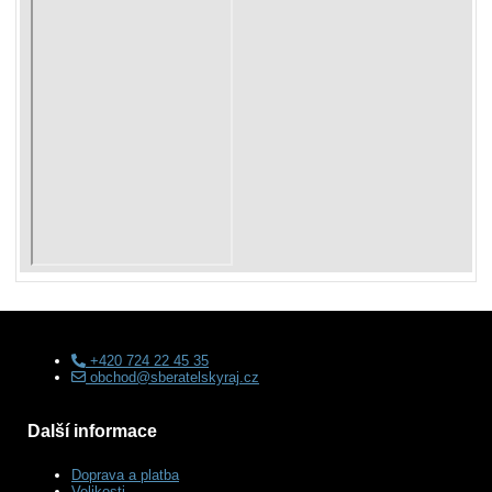
+420 724 22 45 35
obchod@sberatelskyraj.cz
Další informace
Doprava a platba
Velikosti