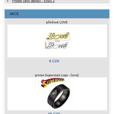
Prsten Upíří deníky - Enzo 2
AKCE
přívěsek LOVE
9 CZK
prsten Superman Logo - černý