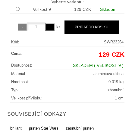
Vyberte variantu:
Velikost 9
129 CZK
Skladem
ks
Kód:
SWR23264
129 CZK
Cena:
Dostupnost:
SKLADEM
( VELIKOST 9 )
Materiál:
aluminiová slitina
Hmotnost:
0.019 kg
Typ:
zásnubní
Velikost přívěsku:
1 cm
SOUVISEJÍCÍ ODKAZY
briliant
prsten Star Wars
zásnubní prsten