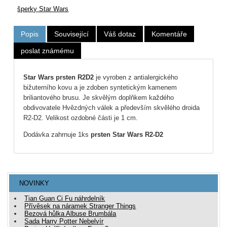
šperky Star Wars
Popis
Související
Váš dotaz
Komentáře
poslat známému
Star Wars prsten
R2D2
je vyroben z antialergického
bižuterního kovu a je zdoben syntetickým kamenem
briliantového brusu. Je skvělým doplňkem každého
obdivovatele Hvězdných válek a především skvělého droida
R2-D2. Velikost ozdobné části je 1 cm.
Dodávka zahrnuje 1ks
prsten Star Wars R2-D2
NOVINKY
Tian Guan Ci Fu náhrdelník
Přívěsek na náramek Stranger Things
Bezová hůlka Albuse Brumbála
Sada Harry Potter Nebelvír