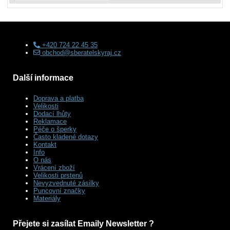
+420 724 22 45 35
obchod@sberatelskyraj.cz
Další informace
Doprava a platba
Velikosti
Dodací lhůty
Reklamace
Péče o šperky
Často kladené dotazy
Kontakt
Info
O nás
Vrácení zboží
Velikosti prstenů
Nevyzvednuté zásilky
Puncovní značky
Materiály
Přejete si zasílat Emaily Newsletter ?