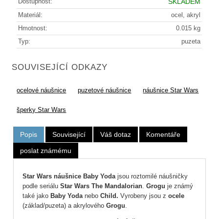
Dostupnost:
SKLADEM
Materiál:
ocel, akryl
Hmotnost:
0.015 kg
Typ:
puzeta
SOUVISEJÍCÍ ODKAZY
ocelové náušnice
puzetové náušnice
náušnice Star Wars
šperky Star Wars
Popis
Související
Váš dotaz
Komentáře
poslat známému
Star Wars
náušnice Baby Yoda
jsou roztomilé náušničky
podle seriálu
Star Wars The Mandalorian
.
Grogu
je známý
také jako
Baby Yoda
nebo
Child.
Vyrobeny jsou z
ocele
(základ/puzeta) a akrylového
Grogu
.